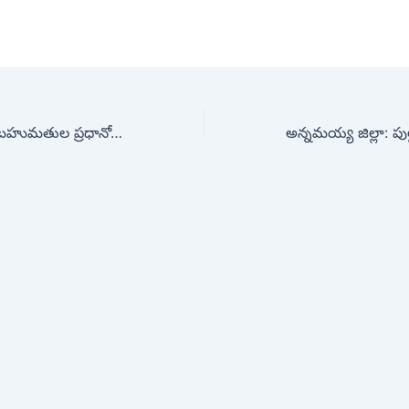
ఘనంగా గ్రాండ్ టెస్ట్ బహుమతుల ప్రధానోత్సవం…