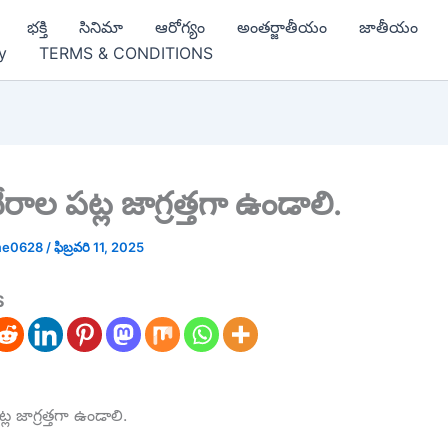
భక్తి
సినిమా
ఆరోగ్యం
అంతర్జాతీయం
జాతీయం
y
TERMS & CONDITIONS
ేరాల పట్ల జాగ్రత్తగా ఉండాలి.
me0628
/
ఫిబ్రవరి 11, 2025
S
్ల జాగ్రత్తగా ఉండాలి.