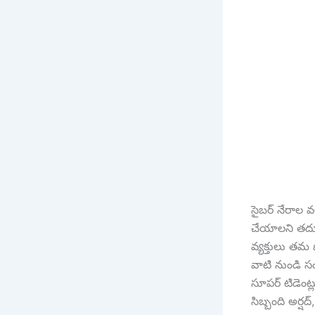
సైబర్ నేరాల వళ
చేయాలని తదుప
వ్యక్తులు తమ 
వాటి నుండి సం
సూపర్ టిడెంట్
సిబ్బంది అర్ష