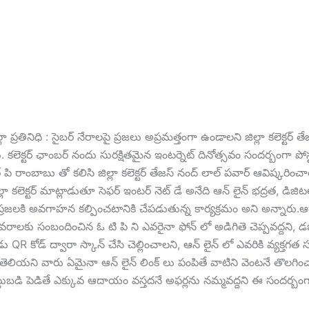
లా ప్రతినిధి : సైబర్ నేరాలపై ప్రజలు అప్రమత్తంగా ఉండాలని జిల్లా కలెక్టర్ త
 కలెక్టర్ ఛాంబర్ నందు సురక్షితమైన ఇంటర్నెట్ దినోత్సవం సందర్బంగా పోస్టర
 పి రాంబాబు తో కలిసి జిల్లా కలెక్టర్ తేజస్ నంద్ లాల్ పవార్ ఆవిష్కరించ
లా కలెక్టర్ మాట్లాడుతూ సెఫర్ ఇంటర్ నెట్ డే అనేది ఆన్ లైన్ భద్రత, డిజిట
ప్రజలకి అవగాహన కల్పించటానికి చేపడుతున్న కార్యక్రమం అని అన్నారు.ఆధ
వివరాలకు సంబందించిన ఓ టి పి ని ఎవరైనా ఫోన్ లో అడిగితె చెప్పవద్దని, డ
పుడు QR కోడ్ ద్వారా స్కాన్ చేసి చెల్లించాలని, ఆన్ లైన్ లో ఎవరికి వ్యక్త
ెలియని వారు ఏమైనా ఆన్ లైన్ లింక్ లు పంపితే వాటిని వెంటనే తొలగించ
ట్టుబడి పెడితే ఎక్కువ ఆదాయం వస్తదనే అఫర్లను నమ్మవద్దని ఈ సందర్బం