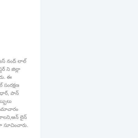
ేజస్ నంద్ లాల్
్ ని జిల్లా
ారు. ఈ
ల్ సంరక్షణ
ార్, పాన్
బ్బులు
గత సమాచారం
ాలని,ఆన్ లైన్
గా సూచించారు.