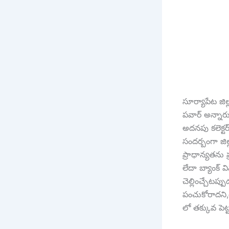
సూర్యాపేట జిల్
పవార్ అన్నారు.
అదనపు కలెక్టర్
సందర్బంగా జిల్
ప్రాధాన్యతను 
లేదా బ్యాంక్ 
చెల్లించ్చేటప్
పంచుకోరాదని,త
లో తక్కువ పె