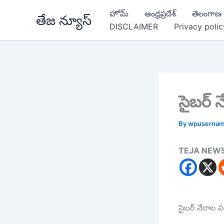
Skip
హోమ్
ఆంధ్రప్రదేశ్
తెలంగాణ
తేజ న్యూస్
to
DISCLAIMER
Privacy polic
content
సైబర్ న
By
wpuserna
TEJA NEW
సైబర్ నేరాల పట