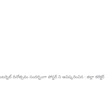
టర్నెట్ దినోత్సవం సందర్బంగా పోస్టర్ ని ఆవిష్కరించిన : జిల్లా కలెక్టర్