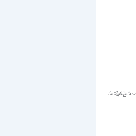
సురక్షితమైన ఇం