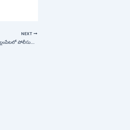
NEXT
అన్నమయ్య జిల్లా: పుల్లంపేటలో పోలీసుల దాస్టీకం..