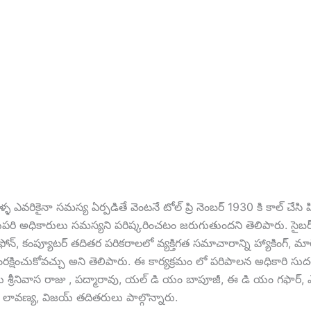
్ళ ఎవరికైనా సమస్య ఏర్పడితే వెంటనే టోల్ ప్రి నెంబర్ 1930 కి కాల్ చేసి ప
రి అధికారులు సమస్యని పరిష్కరించటం జరుగుతుందని తెలిపారు. సైబర్
ఫోన్, కంప్యూటర్ తదితర పరికరాలలో వ్యక్తిగత సమాచారాన్ని హ్యాకింగ్, మాల
రక్షించుకోవచ్చు అని తెలిపారు. ఈ కార్యక్రమం లో పరిపాలన అధికారి సుదర్శన
లు శ్రీనివాస రాజు , పద్మారావు, యల్ డి యం బాపూజీ, ఈ డి యం గఫార్, 
ద్, లావణ్య, విజయ్ తదితరులు పాల్గొన్నారు.