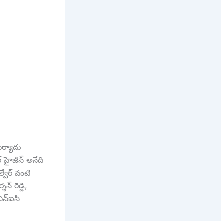
ిర్యాదు
 హైజీన్ అనేది
్వేర్ వంటి
్ రెడ్డి,
ఎన్ఐసి