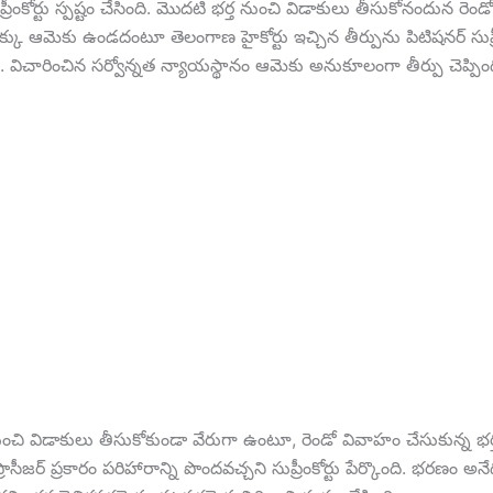
ీంకోర్టు స్పష్టం చేసింది. మొదటి భర్త నుంచి విడాకులు తీసుకోనందున రెండో
కు ఆమెకు ఉండదంటూ తెలంగాణ హైకోర్టు ఇచ్చిన తీర్పును పిటిషనర్ సుప్రీ
 విచారించిన సర్వోన్నత న్యాయస్థానం ఆమెకు అనుకూలంగా తీర్పు చెప్పింద
ంచి విడాకులు తీసుకోకుండా వేరుగా ఉంటూ, రెండో వివాహం చేసుకున్న భర్త 
ప్రొసీజర్ ప్రకారం పరిహారాన్ని పొందవచ్చని సుప్రీంకోర్టు పేర్కొంది. భరణం అన