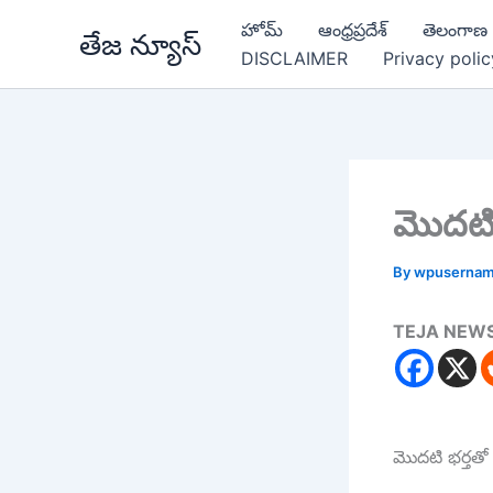
Skip
హోమ్
ఆంధ్రప్రదేశ్
తెలంగాణ
తేజ న్యూస్
to
DISCLAIMER
Privacy polic
content
మొదటి 
By
wpuserna
TEJA NEW
మొదటి భర్తతో వ