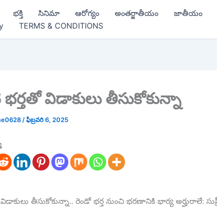
భక్తి
సినిమా
ఆరోగ్యం
అంతర్జాతీయం
జాతీయం
y
TERMS & CONDITIONS
భర్తతో విడాకులు తీసుకోకున్నా
me0628
/
ఫిబ్రవరి 6, 2025
S
ిడాకులు తీసుకోకున్నా.. రెండో భర్త నుంచి భరణానికి భార్య అర్హురాలే: సుప్రీ