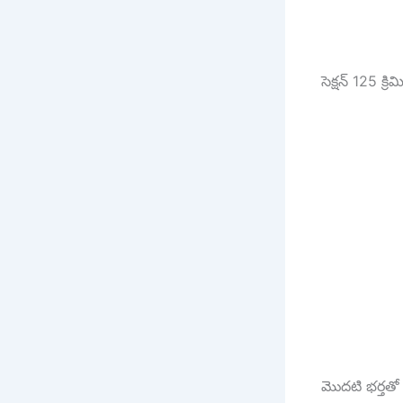
సెక్షన్ 125 క్ర
మొదటి భర్తతో 