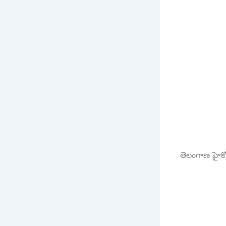
తెలంగాణ హైకోర్