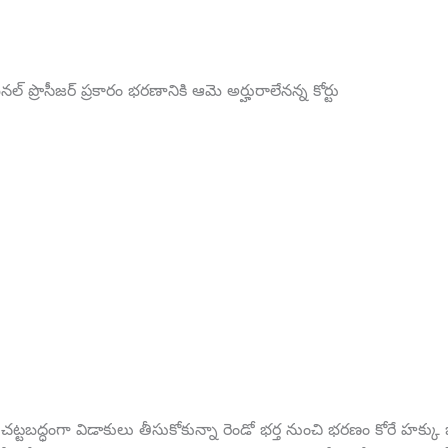
ిమినల్ ప్రొసీజర్ ప్రకారం భరణానికి ఆమె అర్హురాలేనన్న కోర్టు
చట్టబద్ధంగా విడాకులు తీసుకోకున్నా రెండో భర్త నుంచి భరణం కోరే హక్కు 