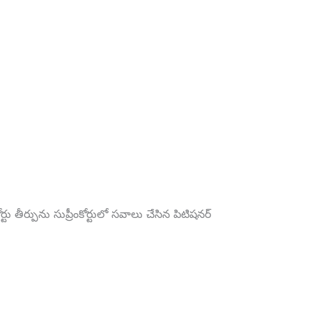
టు తీర్పును సుప్రీంకోర్టులో సవాలు చేసిన పిటిషనర్