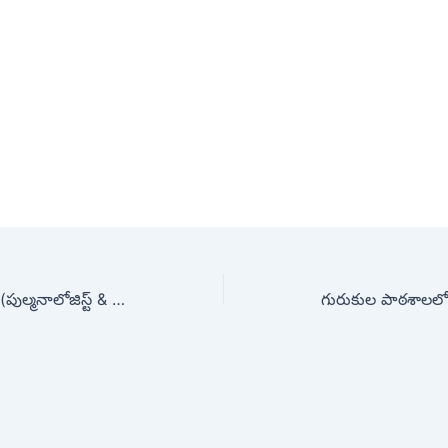
డాక్టర్ హర్షిని ఎర్రబెల్లి (పుల్మనాలోజిస్ట్ & స్లీప్ స్పెషలిస్ట్) స్లీప్ తెరపెటిక్స్
గురుకుల పాఠశాలలో వ