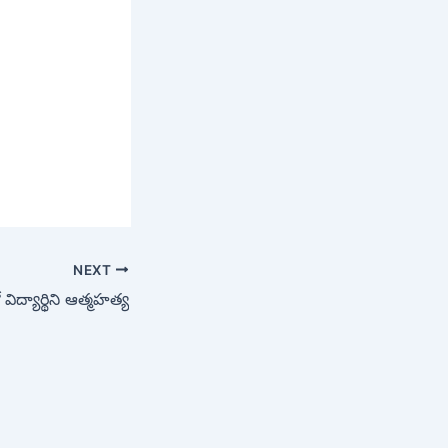
NEXT
ిద్యార్థిని ఆత్మహత్య