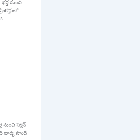
 భర్త నుంచి
ంకోర్టులో
ి.
నుంచి సెక్షన్
ేది భార్య పొందే