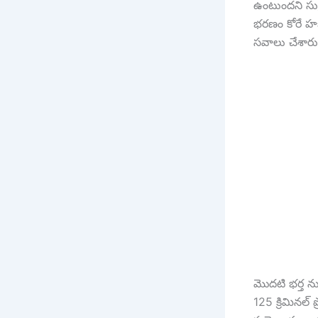
ఉంటుందని సుప్ర
భరణం కోరే హక్
సవాలు చేశారు.
మొదటి భర్త ను
125 క్రిమినల్ 