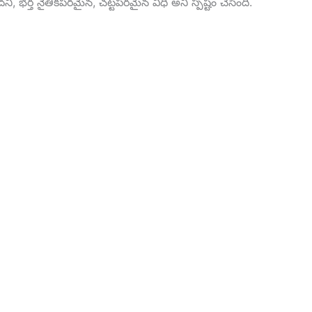
ి, భర్త నైతికపరమైన, చట్టపరమైన విధి అని స్పష్టం చేసింది.