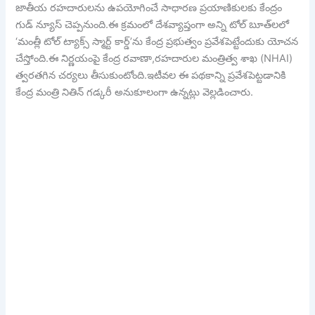
జాతీయ రహదారులను ఉపయోగించే సాధారణ ప్రయాణికులకు కేంద్రం
గుడ్ న్యూస్ చెప్పనుంది.ఈ క్రమంలో దేశవ్యాప్తంగా అన్ని టోల్ బూత్‌లలో
‘మంత్లీ టోల్ ట్యాక్స్ స్మార్ట్ కార్డ్’ను కేంద్ర ప్రభుత్వం ప్రవేశపెట్టేందుకు యోచన
చేస్తోంది.ఈ నిర్ణయంపై కేంద్ర రవాణా,రహదారుల మంత్రిత్వ శాఖ (NHAI)
త్వరతగిన చర్యలు తీసుకుంటోంది.ఇటీవల ఈ పథకాన్ని ప్రవేశపెట్టడానికి
కేంద్ర మంత్రి నితిన్ గడ్కరీ అనుకూలంగా ఉన్నట్లు వెల్లడించారు.