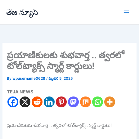
Skip
తేజ న్యూస్
to
content
ప్రయాణికులకు శుభవార్త .. త్వరలో
టోల్‌ట్యాక్స్ స్మార్ట్ కార్డులు!
By
wpusername0628
/
ఫిబ్రవరి 5, 2025
TEJA NEWS
ప్రయాణికులకు శుభవార్త .. త్వరలో టోల్‌ట్యాక్స్ స్మార్ట్ కార్డులు!