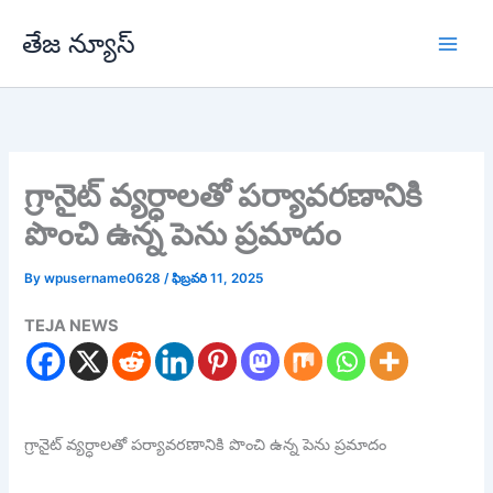
Skip
తేజ న్యూస్
to
content
గ్రానైట్ వ్యర్ధాలతో పర్యావరణానికి
పొంచి ఉన్న పెను ప్రమాదం
By
wpusername0628
/
ఫిబ్రవరి 11, 2025
TEJA NEWS
గ్రానైట్ వ్యర్ధాలతో పర్యావరణానికి పొంచి ఉన్న పెను ప్రమాదం