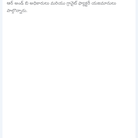
ఆర్ అండ్ బి అధికారులు మరియు గ్రానైట్ ఫ్యాక్టరీ యజమానులు
పాల్గొన్నారు.