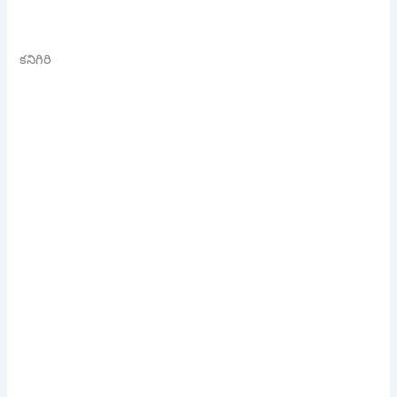
కనిగిరి