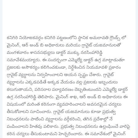
కనిగిరి నియోజకవర్గం కనిగిరి పట్టణంలోని స్థానిక అమరావతి గ్రౌండ్స్ లో
మైనింగ్, ఆర్ అండ్ బి అధికారులు మరియు గ్రానైట్ యజమానులతో
మంగళవారం శాసనసభ్యులు డాక్టర్ ముక్కు నరసింహారెడ్డి
సమావేశమయ్యారు. ఈ సందర్భంగా ఎమ్మెల్యే డాక్టర్ ఉగ్ర మాట్లాడుతూ
ప్రజలకు అసౌకర్యం కలిగించకుండా, నిర్దేశించిన నియమావళి ప్రకారం
గ్రానైట్ వ్యర్ధాలను నిర్వహించాలని ఆయన స్పష్టం చేశారు. గ్రానైట్
వ్యర్ధాలను ఎక్కడపడితే అక్కడ వేయడం వల్ల ప్రజలకు ఇబ్బందులు
కలుగుతాయని, పరిసరాల పర్యావరణం దెబ్బతింటుందని ఎమ్మెల్యే డాక్టర్
ఉగ్ర నరసింహారెడ్డి తెలిపారు. మైనింగ్ శాఖ, ఆర్ అండ్ బి అధికారులు ఈ
విషయంలో మరింత కఠినంగా వ్యవహరించాలని అవసరమైన చర్యలు
తీసుకోవాలని సూచించారు. గ్రానైట్ యజమానులు కూడా ప్రభుత్వ
నిబంధనలను పాటించి వ్యర్ధాలను వర్గీకరించి, తగిన ప్రదేశాల్లో నే
పంపించాలని హితవు పలికారు. ప్రభుత్వ నిబంధనలను ఉల్లంఘించే వారిపై
కఠిన చర్యలు తీసుకుంటామని హెచ్చరించారు. ఈ సమావేశంలో మైనింగ్