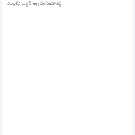
ఎమ్మెల్యే డాక్టర్ ఉగ్ర నరసింహారెడ్డి