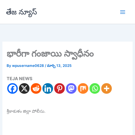
Skip
తేజ న్యూస్
to
content
భారీగా గంజాయి స్వాధీనం
By
wpusername0628
/
మార్చి 13, 2025
TEJA NEWS
శ్రీకాకుళం జిల్లా పోలీసు.