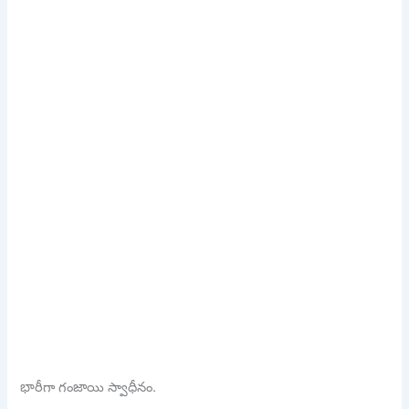
భారీగా గంజాయి స్వాధీనం.