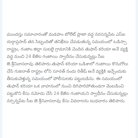
ముందస్తు సమాచారంతో మడపాం టోలేట్ ప్లాజా వద్ద నరసన్నపేట ఎస్ఐ
దుర్గాప్రసాద్ తన సిబ్బందితో తనిఖీలు చేపడుతున్న సమయంలో ఒడిస్సా
రాష్ట్రం, గంజాం జిల్లా సుబలై గ్రామానికి చెందిన తుఫాన్ కరియా అనే వ్యక్తి
వద్ద నుంచి 24 కేజీల గంజాయి స్వాదీనం చేసుకున్నట్లు సీఐ
జె.శ్రీనివాసరావు తెలిపారు.తుఫాన్ కరియా ఒడిశాలో గంజాయి కొనుగోలు
చేసి గుజరాత్ రాష్ట్రం లోని సూరత్ నందు రితీష్ అనే వ్యక్తికి ఇచ్చేందుకు
తీసుకువెళ్తున్న సమయంలో పోలీసులకు పట్టుబడిను. ఈ సమయంలో
తుఫాన్ కరియా ఒక వాహనంలో నుంచి దిగిపారిపోతుండగా వెంబడించి
పట్టుకొని కేసు నమోదు చేసి 24 కేజీల గంజాయని స్వాధీనం చేసుకున్నట్లు
నర్సన్నపేట సీఐ జె.శ్రీనివాసరావు కేసు వివరాలను బుధవారం తెలిపారు.