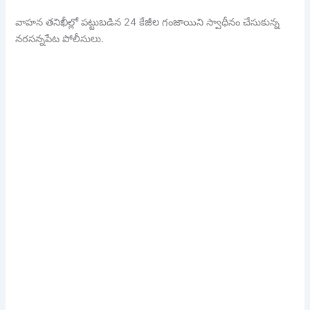
వాహన తనిఖీల్లో పట్టుబడిన 24 కేజీల గంజాయిని స్వాధీనం చేసుకున్న
నరసన్నపేట పోలీసులు.