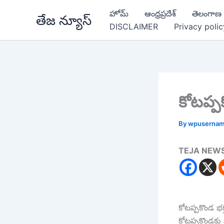
Skip
హోమ్
ఆంధ్రప్రదేశ్
తెలంగాణ
తేజ న్యూస్
to
DISCLAIMER
Privacy polic
content
కోట‌ప్ప
By
wpuserna
TEJA NEW
కోట‌ప్ప‌కొండ భ‌
కోట‌ప్పకొండ‌కు 