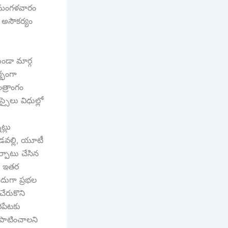
మంగ‌ళ‌వారం
 అసౌక‌ర్యం
కుండా మార్గ
ర్భంగా
త్రాంగం
సైలు విధుల్లో
ట్లు
 యడవల్లి, యూటీ
ర్పాటు చేసిన
ు, ఇతర
ీదుగా ప్రభల
చేరుకొని
ిపేటకు
పాటించాల‌ని