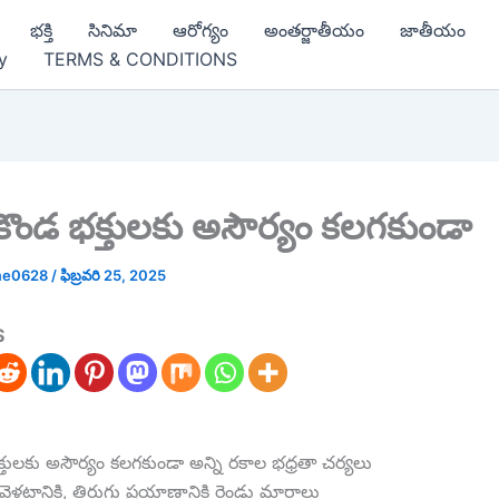
భక్తి
సినిమా
ఆరోగ్యం
అంతర్జాతీయం
జాతీయం
y
TERMS & CONDITIONS
‌కొండ భ‌క్తుల‌కు అసౌర్యం క‌ల‌గ‌కుండా
me0628
/
ఫిబ్రవరి 25, 2025
S
క్తుల‌కు అసౌర్యం క‌ల‌గ‌కుండా అన్ని ర‌కాల భ‌ధ్ర‌తా చ‌ర్య‌లు
వెళ్ల‌టానికి, తిరుగు ప్ర‌యాణానికి రెండు మార్గాలు