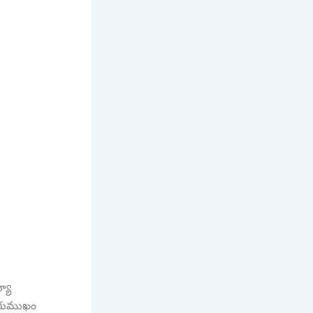
్యా
రుగుముఖం