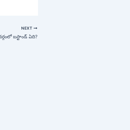
NEXT
్గంలో బస్టాండ్ ఏది?