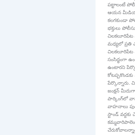
పట్టాలంటే పో
ఆయ‌న మీడియాతో
క‌ల‌గ‌కుండా పోల
భ‌క్తులు పోలీ
చిల‌క‌లూరిపేట 
మ‌ధ్యలో ప్ర‌తి
చిలకలూరిపేట 
సంసిద్ధంగా ఉ
ఉంటారని పేర్క
కోట‌ప్ప‌కొండ‌కు 
పేర్కొన్నారు. 
జంక్షన్‌ మీదుగ
పార్కింగ్‌లో 
వాహనాలు పురుష
స్టాండ్‌ వద్దక
కమ్మవారిపాలె
చేరుకోవాలన్న