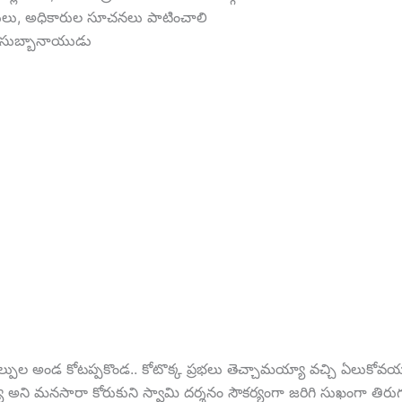
ీసులు, అధికారుల సూచ‌న‌లు పాటించాలి
ి సుబ్బానాయుడు
 వేల్పుల అండ కోటప్పకొండ.. కోటొక్క ప్రభలు తెచ్చామయ్యా వచ్చి ఏలుకోవయ
య్యా అని మనసారా కోరుకుని స్వామి దర్శనం సౌకర్యంగా జరిగి సుఖంగా తి