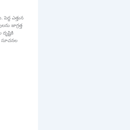
 పెద్ద ఎత్తున
‌ను జాగ్ర‌త్త
ృష్టికి
ుల సూచ‌న‌ల