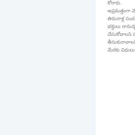
కోరారు.
అప్ర‌మ‌త్తంగా 
తిరునాళ్ల సంద
భక్తులు రానున్
చేసుకోవాల‌ని 
తీసుకురావాల‌న
మేర‌కు విధులు 