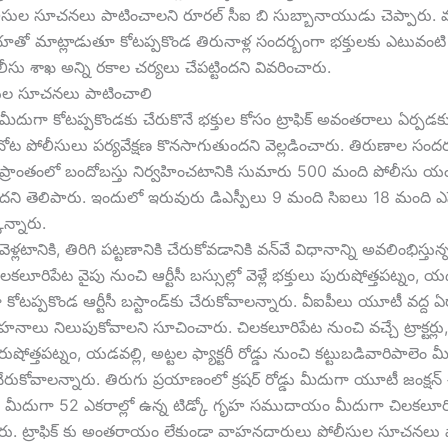
లీసుల సూచనలు పాటించాలని రూర‌ల్ సీఐ బి సుబ్బానాయుడు చెప్పారు. 
 మాట్లాడుతూ కోట‌ప్ప‌కొండ తిరునాళ్ల సంద‌ర్బంగా భ‌క్తుల‌కు ఎటువంటి
ీసు శాఖ అన్ని ర‌కాల చ‌ర్య‌లు చేప‌ట్టింద‌ని వివ‌రించారు.
సుల సూచ‌న‌లు పాటించాలి
మీదుగా కోట‌ప్ప‌కొండ‌కు చేరుకొనే భ‌క్తుల కోసం ట్రాఫిక్ అవంత‌రాలు ఏర్ప‌డ‌
 చోట పోలీసులు ప‌ర్య‌వేక్ష‌ణ కొన‌సాగుతుంద‌ని వెల్ల‌డించారు. తిరుణాల సంద
ప్రాంతంలో బందోబస్తు నిర్వహించటానికి సుమారు 500 మంది పోలీసు యం
ందని తెలిపారు. ఇందులో ఇరువురు డిఎస్పీలు 9 మంది సిఐలు 18 మంది ఎస్
ొన్నారు.
వెళ్ల‌టానికి, తిరిగి ప‌ట్ట‌ణానికి చేరుకోవ‌డానికి వ‌న్‌వే విధానాన్ని అవ‌లింభిస్తున్న‌
చిలకలూరిపేట వైపు నుంచి ఆర్టీసీ బస్సుల్లో వెళ్లే భక్తులు పురుషోత్తపట్నం,
ా కోట‌ప్ప‌కొండ ఆర్టీసీ బస్టాండ్‌కు చేరుకోవాలన్నారు. వీఐపీలు యూటీ వద్ద ఏ
వాహనాలు నిలుపుకోవాలని సూచించారు. చిలకలూరిపేట నుంచి వచ్చే ట్రాక్టర్ల
ోత్తపట్నం, యడవల్లి, అట్టల ఫ్యాక్టరీ రోడ్డు నుంచి కట్టుబడివారిపాలెం మ
ు చేరుకోవాలన్నారు. తిరుగు ప్రయాణంలో క్రషర్‌ రోడ్డు మీదుగా యూటీ జంక్షన్‌ 
ం మీదుగా 52 ఎక‌రాల్లో ఉన్న టిడ్కో గృహ స‌ముదాయం మీదుగా చిలకలూర
ారు. ట్రాఫిక్ కు అంత‌రాయం లేకుండా వాహ‌న‌దారులు పోలీసుల సూచ‌న‌లు 