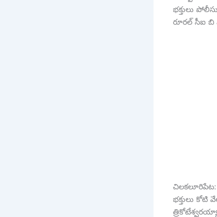
భ‌క్తులు పోల
రూర‌ల్ సీఐ బ
చిల‌క‌లూరిపేట‌:
భ‌క్తులు కోటి
త్రికోటేశ్వర