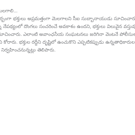
మెల‌గాలి…
‌ర్బంగా భ‌క్తులు అప్ర‌మ‌త్తంగా మెల‌గాల‌ని సీఐ సుబ్బానాయుడు సూచించారు.
న నేపథ్యంలో దొంగ‌లు సంచ‌రించే అవ‌కాశం ఉంద‌ని, భ‌క్తులు విలువైన వ‌స్తువుల
సూచించారు. ఎలాంటి అవాంఛనీయ సంఘ‌ట‌న‌లు జ‌రిగినా వెంట‌నే పోలీసుల ద
ి కోరారు. భక్తుల రద్దీని దృష్టిలో ఉంచుకొని ఎప్పటికప్పుడు ఉన్న‌తాధికార
నిర్వ‌హించ‌నున్న‌ట్లు తెలిపారు.