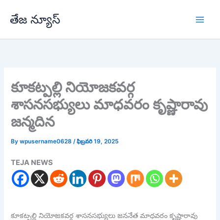
Skip
తేజ న్యూస్
to
content
కూకట్పల్లి నియోజకవర్గ
శాసనసభ్యులు మాధవరం కృష్ణారావు
జన్మదిన
By
wpusername0628
/
ఫిబ్రవరి 19, 2025
TEJA NEWS
కూకట్పల్లి నియోజకవర్గ శాసనసభ్యులు జననేత మాధవరం కృష్ణారావు