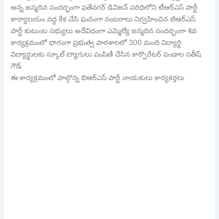
అన్న జన్మదిన సందర్భంగా ఫతేనగర్ డివిజన్ పరిధిలోని టీఆర్ఎస్ పార్టీ
కార్యాలయం వద్ద కేక చేసి ఘనంగా సంబరాలు నిర్వహించిన టిఆర్ఎస్
పార్టీ కుటుంబ సభ్యులు అదేవిధంగా ఎమ్మెల్యే జన్మదిన సందర్భంగా శివ
కార్యక్రమంలో భాగంగా ప్రభుత్వ పాఠశాలలో 300 మంది విద్యార్థి
విద్యార్థులకు స్కూల్ బ్యాగులు పంపిణీ చేసిన కార్పొరేటర్ పండాల సతీష్
గౌడ్
ఈ కార్యక్రమంలో పాల్గొన్న బిఆర్ఎస్ పార్టీ నాయకులు కార్యకర్తలు