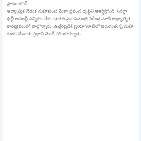
హైదరాబాద్:
ఆధ్యాత్మిక వేడుక మహాకుంభ మేళా ప్రపంచ దృష్టిని ఆకర్షిస్తోంది. సరిగ్గా
ఢిల్లీ అసెంబ్లీ ఎన్నికల వేళ.. భారత ప్రధానమంత్రి నరేంద్ర మోదీ ఆధ్యాత్మిక
కార్యక్రమంలో పాల్గొన్నారు. ఉత్తర్‌ప్రదేశ్‌ ప్రయాగ్‌రాజ్‌లో జరుగుతున్న మహా
కుంభ మేళాకు ప్రధాని మోదీ హాజరయ్యారు.