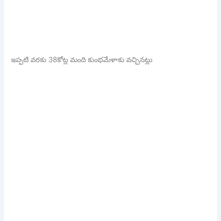
ఇప్పటి వరకు 38కోట్ల మంది కుంభమేళాకు వచ్చినట్లు