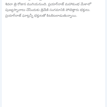
శివరా త్రి రోజున ముగియనుంది. ప్రయాగ్‌రాజ్ మహాకుంభ మేళాలో
పుణ్యస్నానాలు చేసేందుకు త్రివేణి సంగమానికి పోటెత్తారు భక్తులు.
ప్రయాగ్‌రాజ్ ఘాట్లన్నీ భక్తులతో కిటకిటలాడుతున్నాయి.