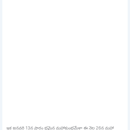
ఇక జనవరి 13న ప్రారం భమైన మహాకుంభమేళా ఈ నెల 26న మహా