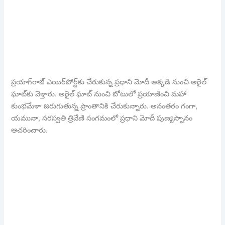
ప్రయాగ్‌రాజ్‌ ఎయిర్‌పోర్ట్‌కు చేరుకున్న ప్రధాని మోదీ అక్కడి నుంచి అరైల్‌
ఘాట్‌కు వెళ్తారు. అరైల్ ఘాట్‌ నుంచి బోటులో ప్రయాణించి మహా
కుంభమేళా జరుగుతున్న ప్రాంతానికి చేరుకున్నారు. అనంతరం గంగా,
యమునా, సరస్వతి త్రివేణి సంగమంలో ప్రధాని మోదీ పుణ్యస్నానం
ఆచరించారు.