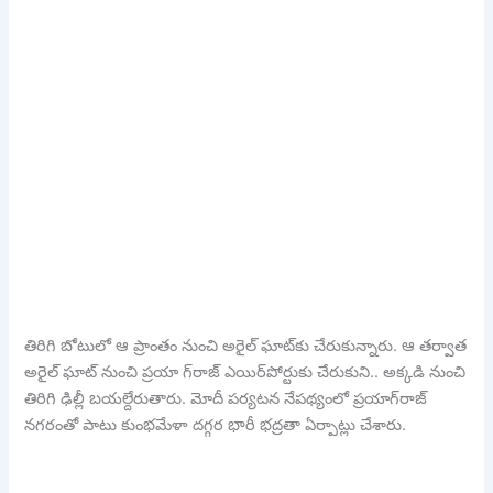
తిరిగి బోటులో ఆ ప్రాంతం నుంచి అరైల్‌ ఘాట్‌కు చేరుకున్నారు. ఆ తర్వాత
అరైల్ ఘాట్ నుంచి ప్రయా గ్‌రాజ్‌ ఎయిర్‌పోర్టుకు చేరుకుని.. అక్కడి నుంచి
తిరిగి ఢిల్లీ బయల్దేరుతారు. మోదీ పర్యటన నేపథ్యంలో ప్రయాగ్‌రాజ్
నగరంతో పాటు కుంభమేళా దగ్గర భారీ భద్రతా ఏర్పాట్లు చేశారు.