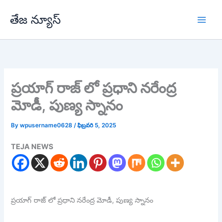
Skip
తేజ న్యూస్
to
content
ప్రయాగ్ రాజ్ లో ప్రధాని నరేంద్ర
మోడీ, పుణ్య స్నానం
By
wpusername0628
/
ఫిబ్రవరి 5, 2025
TEJA NEWS
ప్రయాగ్ రాజ్ లో ప్రధాని నరేంద్ర మోడీ, పుణ్య స్నానం