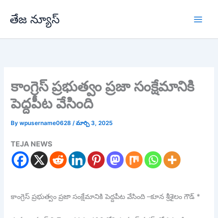
Skip
తేజ న్యూస్
to
content
కాంగ్రెస్ ప్రభుత్వం ప్రజా సంక్షేమానికి
పెద్దపీట వేసింది
By
wpusername0628
/
మార్చి 3, 2025
TEJA NEWS
కాంగ్రెస్ ప్రభుత్వం ప్రజా సంక్షేమానికి పెద్దపీట వేసింది –కూన శ్రీశైలం గౌడ్ *