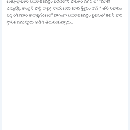
కుత్బుల్లాపూర్ నియోజకవర్గం పరిధిలోని షాపూర్ నగర్ లో *మాజీ
ఎమ్మెల్యే, కాంగ్రెస్ పార్టీ రాష్ట్ర నాయకులు కూన శ్రీశైలం గౌడ్ * తన నివాసం
వద్ద రోజువారి కార్యాచరణలో భాగంగా నియోజకవర్గం ప్రజలతో కలిసి వారి
స్థానిక సమస్యలు అడిగి తెలుసుకున్నారు..