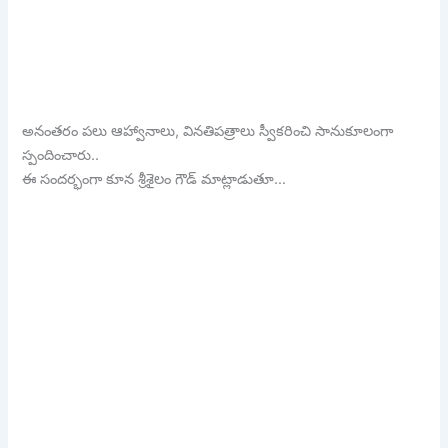
అనంతరం పలు ఆహ్వానాలు, వినతిపత్రాలు స్వీకరించి సానుకూలంగా
స్పందించారు..
ఈ సందర్భంగా కూన శ్రీశైలం గౌడ్ మాట్లాడుతూ…