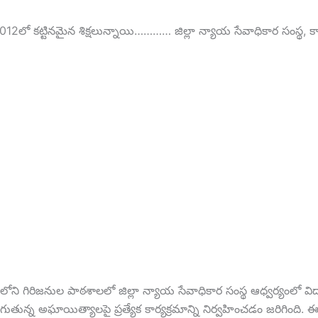
2012లో కట్టినమైన శిక్షలున్నాయి………… జిల్లా న్యాయ సేవాధికార సంస్థ, కార్
ంలోని గిరిజనుల పాఠశాలలో జిల్లా న్యాయ సేవాధికార సంస్థ ఆధ్వర్యంలో విద్
ుతున్న అఘాయిత్యాలపై ప్రత్యేక కార్యక్రమాన్ని నిర్వహించడం జరిగింది. ఈ క