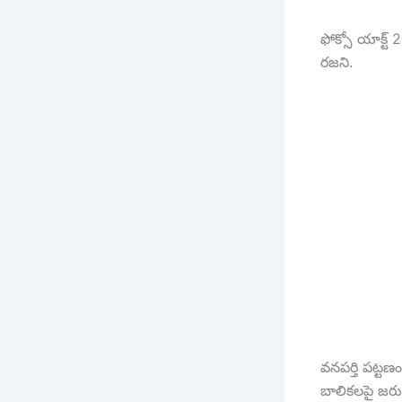
ఫోక్సో యాక్ట్ 
రజని.
వనపర్తి పట్టణ
బాలికలపై జరుగ