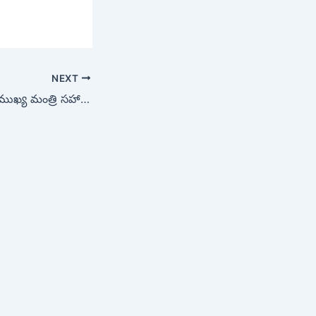
NEXT
వైద్య చికిత్స నిమిత్తం ముఖ్య మంత్రి సహాయ నిధికి దరఖాస్తు