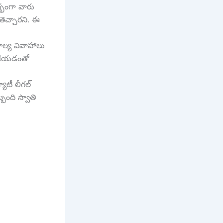
ర్భంగా వారు
ెచ్చారని. ఈ
ాల్య వివాహాలు
ియజేయడంతో
యూటీ లీగల్
్బంది స్వాతి