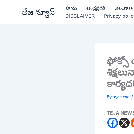
Skip
హోమ్
ఆంధ్రప్రదేశ్
తెలంగాణ
తేజ న్యూస్
to
DISCLAIMER
Privacy polic
content
ఫోక్సో
శిక్షల
కార్యదర
By
teja news
/
TEJA NEW