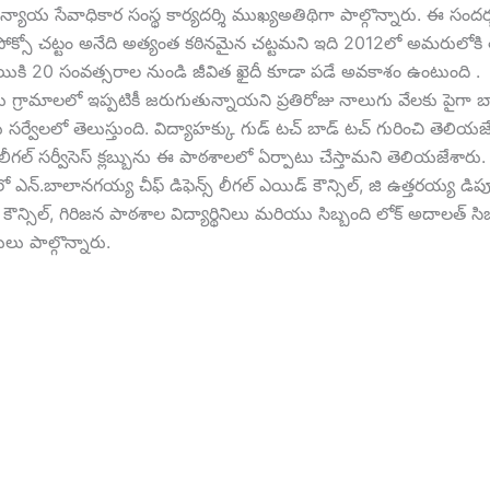
లా న్యాయ సేవాధికార సంస్థ కార్యదర్శి ముఖ్యఅతిథిగా పాల్గొన్నారు. ఈ సంద
ోక్సో చట్టం అనేది అత్యంత కఠినమైన చట్టమని ఇది 2012లో అమరులోకి త
ాయికి 20 సంవత్సరాల నుండి జీవిత ఖైదీ కూడా పడే అవకాశం ఉంటుంది .
 గ్రామాలలో ఇప్పటికీ జరుగుతున్నాయని ప్రతిరోజు నాలుగు వేలకు పైగా బ
ు సర్వేలలో తెలుస్తుంది. విద్యాహక్కు గుడ్ టచ్ బాడ్ టచ్ గురించి తెల
ీగల్ సర్వీసెస్ క్లబ్బును ఈ పాఠశాలలో ఏర్పాటు చేస్తామని తెలియజేశారు.
ో ఎన్.బాలానగయ్య చీఫ్ డిఫెన్స్ లీగల్ ఎయిడ్ కౌన్సిల్, జి ఉత్తరయ్య డిప్
 కౌన్సిల్, గిరిజన పాఠశాల విద్యార్థినిలు మరియు సిబ్బంది లోక్ అదాలత్ సిబ
లు పాల్గొన్నారు.