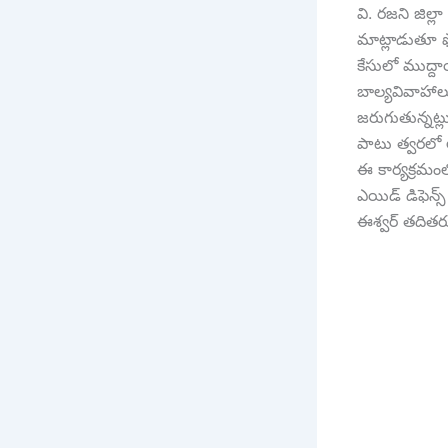
వి. రజని జిల్
మాట్లాడుతూ ఫ
కేసులో ముద్ద
బాల్యవివాహాలు
జరుగుతున్నట్ల
పాటు త్వరలో ల
ఈ కార్యక్రమంల
ఎయిడ్ డిఫెన్స్
ఈశ్వర్ తదితరు