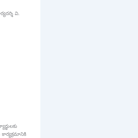
యదర్శి వి.
యార్థులకు
ార్యక్రమానికి