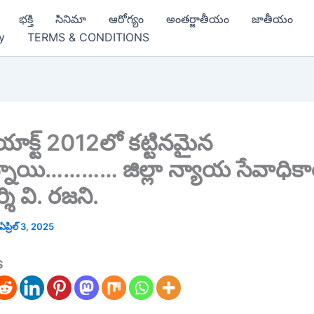
భక్తి
సినిమా
ఆరోగ్యం
అంతర్జాతీయం
జాతీయం
y
TERMS & CONDITIONS
 యాక్ట్ 2012లో కట్టినమైన
ున్నాయి………… జిల్లా న్యాయ సేవాధికార
్శి వి. రజని.
ఏప్రిల్ 3, 2025
S