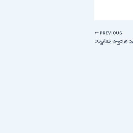
PREVIOUS
చెన్నకేశవ స్వామికి