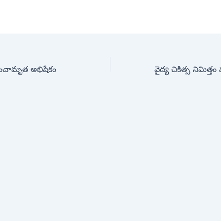
 పంచామృత అభిషేకం