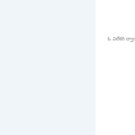
ఓ విలేకరి ద్వా