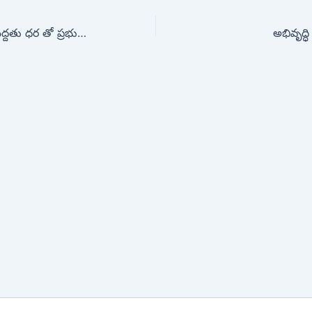
తడిసిన ధాన్యాన్ని మద్దతు ధర తో ప్రభుత్వమే కొనుగోలు
అభివృద్ధ