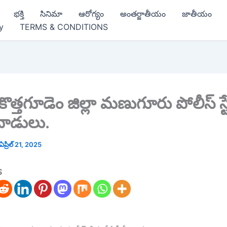
భక్తి
సినిమా
ఆరోగ్యం
అంతర్జాతీయం
జాతీయం
y
TERMS & CONDITIONS
రి కొత్తగూడెం జిల్లా మణుగూరు పోలీస్ స్ట
దాడులు.
ఏప్రిల్ 21, 2025
S