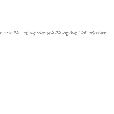
రా లావా దేవి….లక్ష ఇస్తుండగా ట్రాప్ చేసి పట్టుకున్న ఏసిబి అధికారులు..