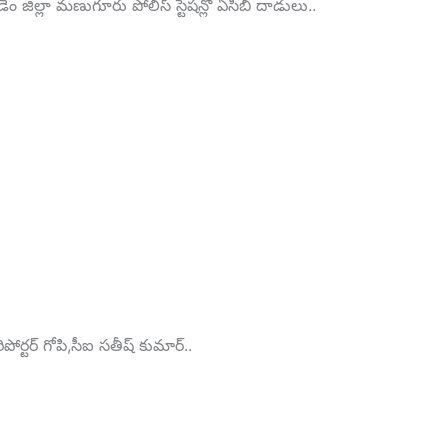
తగూడెం జిల్లా మణుగూరు పోలీస్ స్టేషన్లో ఏసీబీ దాడులు..
రిపోర్టర్ గోపి,సీఐ సతీష్ కుమార్..