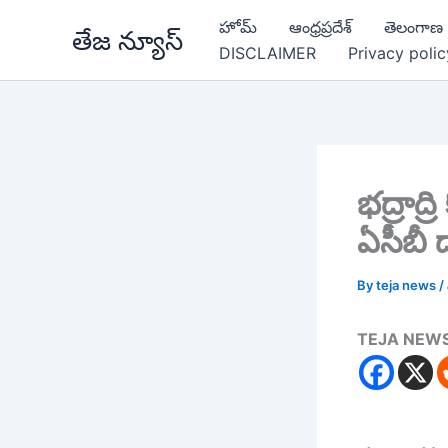
Skip
హోమ్
ఆంధ్రప్రదేశ్
తెలంగాణ
తేజ న్యూస్
to
DISCLAIMER
Privacy polic
content
భద్రాద్
ఏసీబీ 
By
teja news
/
TEJA NEW