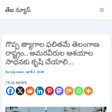
Skip
తేజ న్యూస్
to
content
గొప్ప త్యాగాల ఫలితమే తెలంగాణ
రాష్ట్రం.. అమరవీరుల ఆశయాల
సాధనకు కృషి చేయాలి…
By
teja news
/
జూన్ 2, 2026
TEJA NEWS