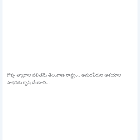
గొప్ప త్యాగాల ఫలితమే తెలంగాణ రాష్ట్రం.. అమరవీరుల ఆశయాల
సాధనకు కృషి చేయాలి…