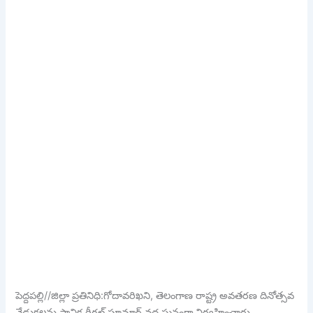
పెద్దపల్లి//జిల్లా ప్రతినిధి:గోదావరిఖని, తెలంగాణ రాష్ట్ర అవతరణ దినోత్సవ
వేడుకలను స్థానిక రీగల్ షూమార్ట్ వద్ద ఘనంగా నిర్వహించారు.