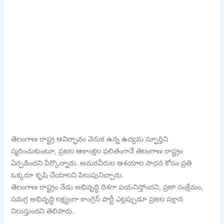
తెలంగాణ రాష్ట్ర ఆవిర్భావం వెనుక ఉన్న ఉద్యమ స్ఫూర్తిని
స్మరించుకుంటూ, ప్రజల ఆకాంక్షల ఫలితంగానే తెలంగాణ రాష్ట్రం
ఏర్పడిందని పేర్కొన్నారు. అమరవీరుల ఆశయాల సాధన కోసం ప్రతి
ఒక్కరూ కృషి చేయాలని పిలుపునిచ్చారు.
తెలంగాణ రాష్ట్రం నేడు అభివృద్ధి దిశగా పయనిస్తోందని, ప్రజా సంక్షేమం,
సమగ్ర అభివృద్ధి లక్ష్యంగా కాంగ్రెస్ పార్టీ ఎల్లప్పుడూ ప్రజల పక్షాన
నిలుస్తుందని తెలిపారు.