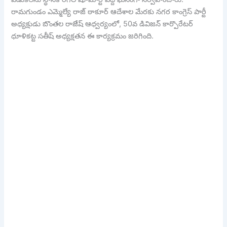
రామగుండం ఎమ్మెల్యే రాజ్ ఠాకూర్ ఆదేశాల మేరకు నగర కాంగ్రెస్ పార్టీ
అధ్యక్షుడు బొంతల రాజేష్ ఆధ్వర్యంలో, 50వ డివిజన్ కార్పొరేటర్
ధూళికట్ట సతీష్ అధ్యక్షతన ఈ కార్యక్రమం జరిగింది.