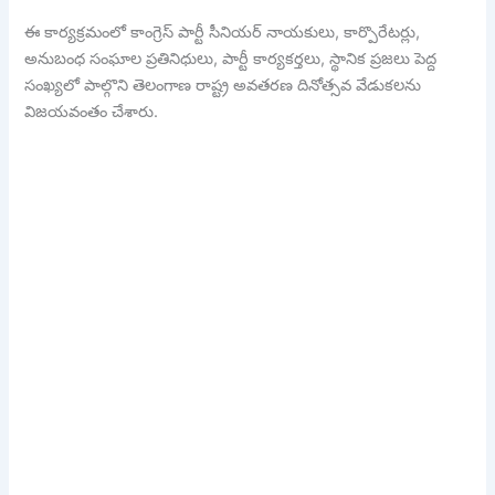
ఈ కార్యక్రమంలో కాంగ్రెస్ పార్టీ సీనియర్ నాయకులు, కార్పొరేటర్లు,
అనుబంధ సంఘాల ప్రతినిధులు, పార్టీ కార్యకర్తలు, స్థానిక ప్రజలు పెద్ద
సంఖ్యలో పాల్గొని తెలంగాణ రాష్ట్ర అవతరణ దినోత్సవ వేడుకలను
విజయవంతం చేశారు.