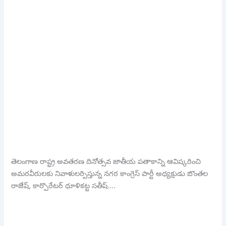
తెలంగాణ రాష్ట్ర అవతరణ దినోత్సవ జాతీయ పతాకాన్ని ఆవిష్కరించి
అమరవీరులకు నివాళులర్పిస్తున్న నగర కాంగ్రెస్ పార్టీ అధ్యక్షుడు బొంతల
రాజేష్, కార్పొరేటర్ ధూళికట్ట సతీష్….