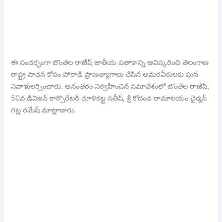
ఈ సందర్భంగా బొంతల రాజేష్ జాతీయ పతాకాన్ని ఆవిష్కరించి తెలంగాణ
రాష్ట్ర సాధన కోసం పోరాడి ప్రాణత్యాగాలు చేసిన అమరవీరులకు ఘన
నివాళులర్పించారు. అనంతరం నిర్వహించిన సమావేశంలో బొంతల రాజేష్,
50వ డివిజన్ కార్పొరేటర్ ధూళికట్ట సతీష్, శ్రీ కోదండ రామాలయం చైర్మన్
గట్ల రమేష్ మాట్లాడారు.