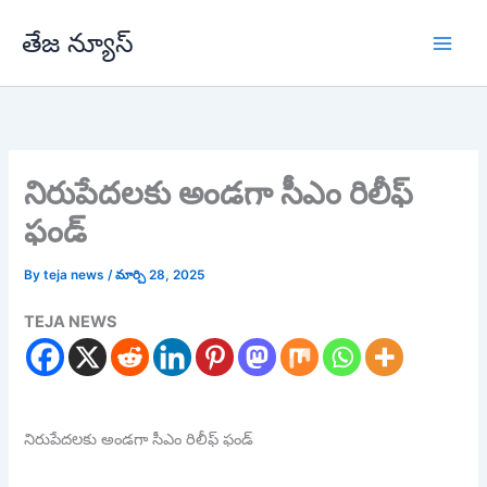
Skip
తేజ న్యూస్
to
content
నిరుపేదలకు అండగా సీఎం రిలీఫ్
ఫండ్
By
teja news
/
మార్చి 28, 2025
TEJA NEWS
నిరుపేదలకు అండగా సీఎం రిలీఫ్ ఫండ్