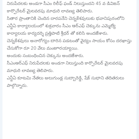
నిరుపేదలకు అండగా సీఎం రిలీఫ్ ఫండ్ నిలుస్తుందని 45 వ డివిజన్
కార్పొరేటర్ మైలవరపు మాధురి లావణ్య తెలిపారు.
సితార ప్రాంతానికి చెందిన దారపనేని చెన్నకేశవులుకు భవానిపురంలోని
ఎన్డీఏ కార్యాలయంలో శుక్రవారం సీఎం ఆర్ఎఫ్ చెక్కును ఎమ్మెల్యే
కార్యాలయ కార్యదర్శి ప్రత్తిపాటి శ్రీధర్ తో కలిసి అందజేశారు.
చెన్నకేశవులు అనారోగ్యం బారిన పడటంతో వైద్యం సాయం కోసం దరఖాస్తు
చేసుకోగా రూ 20 వేలు మంజూరయ్యాయి.
అందుకు సంబంధించిన చెక్కును అందజేశారు.
సీఎంఆర్ఎఫ్ నిరుపేదలకు అండగా నిలుస్తుంది కార్పొరేటర్ మైలవరపు
మాధురి లావణ్య తెలిపారు.
ఎన్డీఏ కూటమి నేతలు అలుగుండ్ల సుబ్బారెడ్డి, షేక్ సుభాని తదితరులు
పాల్గొన్నారు.