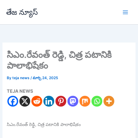
Skip
తేజ న్యూస్
to
content
సిఎం.రేవంత్ రెడ్డి, చిత్ర పటానికి
పాలాభిషేకం
By
teja news
/
మార్చి 24, 2025
TEJA NEWS
సిఎం.రేవంత్ రెడ్డి, చిత్ర పటానికి పాలాభిషేకం