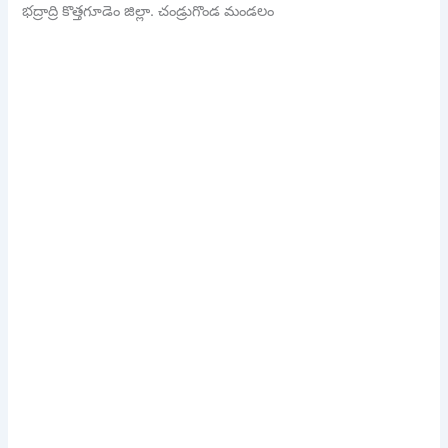
భద్రాద్రి కొత్తగూడెం జిల్లా. చండ్రుగొండ మండలం