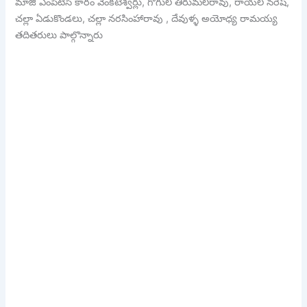
మాజీ ఎంపీటీసీ కారం వెంకటేశ్వర్లు, గోగుల తిరుమలరావు, రాయల నరేష్,
చల్లా ఏడుకొండలు, చల్లా నరసింహారావు , దేవుళ్ళ అయోధ్య రామయ్య
తదితరులు పాల్గొన్నారు