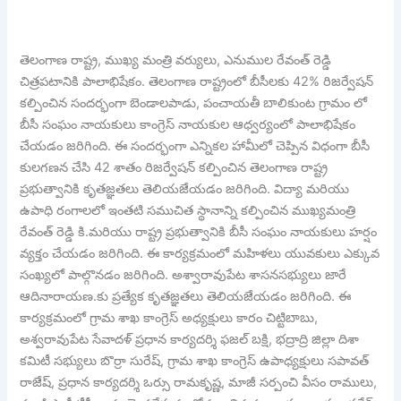
తెలంగాణ రాష్ట్ర, ముఖ్య మంత్రి వర్యులు, ఎనుముల రేవంత్ రెడ్డి
చిత్రపటానికి పాలాభిషేకం. తెలంగాణ రాష్ట్రంలో బీసీలకు 42% రిజర్వేషన్
కల్పించిన సందర్భంగా బెండాలపాడు, పంచాయతీ బాలికుంట గ్రామం లో
బీసీ సంఘం నాయకులు కాంగ్రెస్ నాయకుల ఆధ్వర్యంలో పాలాభిషేకం
చేయడం జరిగింది. ఈ సందర్భంగా ఎన్నికల హామీలో చెప్పిన విధంగా బీసీ
కులగణన చేసి 42 శాతం రిజర్వేషన్ కల్పించిన తెలంగాణ రాష్ట్ర
ప్రభుత్వానికి కృతజ్ఞతలు తెలియజేయడం జరిగింది. విద్యా మరియు
ఉపాధి రంగాలలో ఇంతటి సముచిత స్థానాన్ని కల్పించిన ముఖ్యమంత్రి
రేవంత్ రెడ్డి కి.మరియు రాష్ట్ర ప్రభుత్వానికి బీసీ సంఘం నాయకులు హర్షం
వ్యక్తం చేయడం జరిగింది. ఈ కార్యక్రమంలో మహిళలు యువకులు ఎక్కువ
సంఖ్యలో పాల్గొనడం జరిగింది. అశ్వారావుపేట శాసనసభ్యులు జారే
ఆదినారాయణ.కు ప్రత్యేక కృతజ్ఞతలు తెలియజేయడం జరిగింది. ఈ
కార్యక్రమంలో గ్రామ శాఖ కాంగ్రెస్ అధ్యక్షులు కారం చిట్టిబాబు,
అశ్వరావుపేట సేవాదళ్ ప్రధాన కార్యదర్శి ఫజల్ బక్షి, భద్రాద్రి జిల్లా దిశా
కమిటీ సభ్యులు బొర్రా సురేష్, గ్రామ శాఖ కాంగ్రెస్ ఉపాధ్యక్షులు సపావత్
రాజేష్, ప్రధాన కార్యదర్శి ఒర్సు రామకృష్ణ, మాజీ సర్పంచి వీసం రాములు,