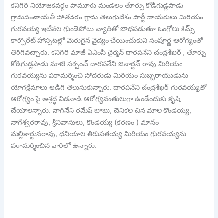
కనిగిరి నియోజకవర్గం పామూరు మండలం తూర్పు కోడిగుడ్లపాడు
గ్రామపంచాయతీ పోతవరం గ్రామ తెలుగుదేశం పార్టీ నాయకులు మిరియం
గురవయ్య ఇటీవల గుండెపోటు వ్యాధితో బాధపడుతూ ఒంగోలు కిమ్స్
కార్పొరేట్ హాస్పటల్లో మెరుగైన వైద్యం చేయించుకుని సంపూర్ణ ఆరోగ్యంతో
తిరిగివచ్చారు. కనిగిరి మాజీ ఏఎంసీ చైర్మన్ దారపనేని చంద్రశేఖర్ , తూర్పు
కోడిగుడ్లపాడు మాజీ సర్పంచ్ దారపనేని జనార్దన్ రావు మిరియం
గురవయ్యను పరామర్శించి సోదరుడు మిరియం సుబ్బరాయుడును
యోగక్షేమాలు అడిగి తెలుసుకున్నారు. దారపనేని చంద్రశేఖర్ గురవయ్యతో
ఆరోగ్యం పై అశ్రద్ధ విడనాడి ఆరోగ్యవంతులుగా ఉండేందుకు కృషి
చేయాలన్నారు. నాగినేని రమేష్ బాబు, చెనికల చిన మాల కొండయ్య,
నాగేశ్వరరావు, శ్రీనివాసులు, కొండయ్య (కరణం ) మానం
మల్లికార్జునరావు, ధనియాల తిరుపతయ్య మిరియం గురవయ్యను
పరామర్శించిన వారిలో ఉన్నారు.