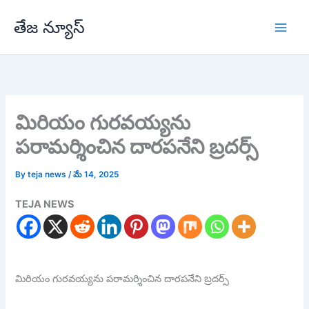
Skip
తేజ న్యూస్
to
content
మిరియం గురవయ్యను
పరామర్శించిన దారపనేని బ్రదర్స్
By
teja news
/
మే 14, 2025
TEJA NEWS
మిరియం గురవయ్యను పరామర్శించిన దారపనేని బ్రదర్స్