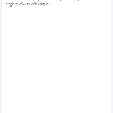
కలెక్టర్ బి.యం.సంతోష్ అన్నారు.