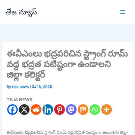
Skip
తేజ న్యూస్
to
content
ఈవీఎంలు భద్రపరిచిన స్ట్రాంగ్ రూమ్
వద్ద భద్రత పటిష్టంగా ఉండాలని
జిల్లా కలెక్టర్
By
teja news
/
మే 16, 2025
TEJA NEWS
ఈవీఎంలు భద్రపరిచిన స్ట్రాంగ్ రూమ్ వద్ద భద్రత పటిష్టంగా ఉండాలని జిల్లా