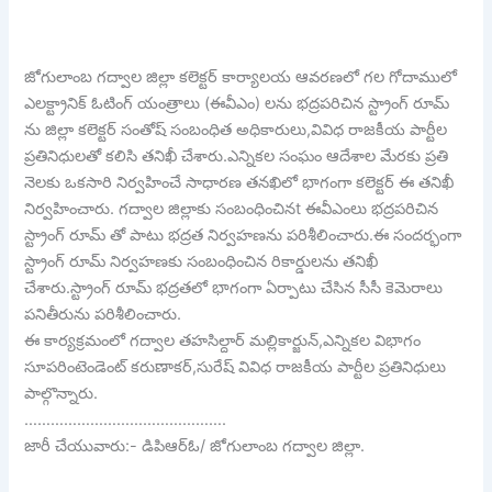
జోగులాంబ గద్వాల జిల్లా కలెక్టర్ కార్యాలయ ఆవరణలో గల గోదాములో
ఎలక్ట్రానిక్ ఓటింగ్ యంత్రాలు (ఈవీఎం) లను భద్రపరిచిన స్ట్రాంగ్ రూమ్
ను జిల్లా కలెక్టర్ సంతోష్ సంబంధిత అధికారులు,వివిధ రాజకీయ పార్టీల
ప్రతినిధులతో కలిసి తనిఖీ చేశారు.ఎన్నికల సంఘం ఆదేశాల మేరకు ప్రతి
నెలకు ఒకసారి నిర్వహించే సాధారణ తనఖిలో భాగంగా కలెక్టర్ ఈ తనిఖీ
నిర్వహించారు. గద్వాల జిల్లాకు సంబంధించినt ఈవీఎంలు భద్రపరిచిన
స్ట్రాంగ్ రూమ్ తో పాటు భద్రత నిర్వహణను పరిశీలించారు.ఈ సందర్భంగా
స్ట్రాంగ్ రూమ్ నిర్వహణకు సంబంధించిన రికార్డులను తనిఖీ
చేశారు.స్ట్రాంగ్ రూమ్ భద్రతలో భాగంగా ఏర్పాటు చేసిన సీసీ కెమెరాలు
పనితీరును పరిశీలించారు.
ఈ కార్యక్రమంలో గద్వాల తహసిల్దార్ మల్లికార్జున్,ఎన్నికల విభాగం
సూపరింటెండెంట్ కరుణాకర్,సురేష్ వివిధ రాజకీయ పార్టీల ప్రతినిధులు
పాల్గొన్నారు.
……………………………………….
జారీ చేయువారు:- డిపిఆర్ఓ/ జోగులాంబ గద్వాల జిల్లా.