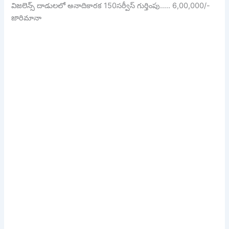
విజలెన్స్ దాడులలో అనాదికారక 150సర్వీస్ గుర్తింపు….. 6,00,000/-
జారిమానా