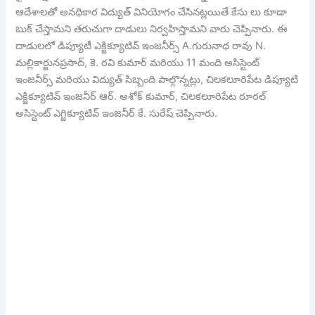
ఆదేశాలతో అనధికార విద్యుత్ వినియోగం చేసినట్లయితే కేసు లు కూడా
బుక్ చేస్తామని తరుచుగా దాడులు నిర్వహిస్తామని వారు చెప్పినారు. ఈ
దాడులలో డిప్యూటీ ఎక్జిక్యూటివ్ ఇంజనీర్స్ A.గురునాధ రావు N.
మల్లికార్జునప్రసాద్, కె. రవి కుమార్ మరియు 11 మంది అసిస్టెంట్
ఇంజనీర్స్ మరియు విద్యుత్ సిబ్బంది పాల్గొన్నట్లు, చిలకలూరిపేట డిప్యూటి
ఎక్జిక్యూటివ్ ఇంజనీర్ ఆర్. అశోక్ కుమార్, చిలకలూరిపేట రూరల్
అసిస్టెంట్ ఎగ్జిక్యూటివ్ ఇంజనీర్ కే. సురేష్ చెప్పినారు.