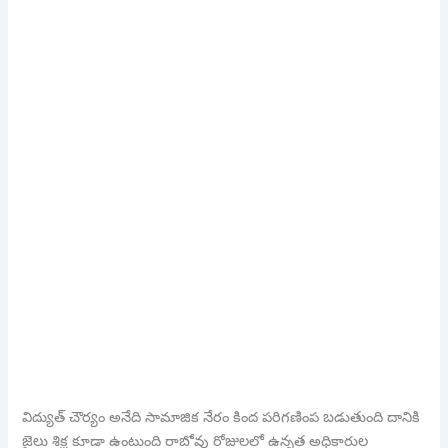
విద్యుత్ చౌర్యం అనేది సామాజిక నేరం కింద పరిగణింప బడుతుంది దానికి
జైలు శిక్ష కూడా ఉంటుంది రాబోవు రోజులలో ఉన్నత అధికారుల