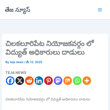
Skip
తేజ న్యూస్
to
content
చిలకలూరిపేట నియోజకవర్గం లో
విద్యుత్ అధికారులు దాడులు
By
teja news
/
మే 15, 2025
TEJA NEWS
చిలకలూరిపేట నియోజకవర్గం లో విద్యుత్ అధికారులు దాడులు