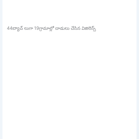
44బ్యాచ్ లుగా 19గ్రామాల్లో దాడులు చేసిన విజిలెన్స్