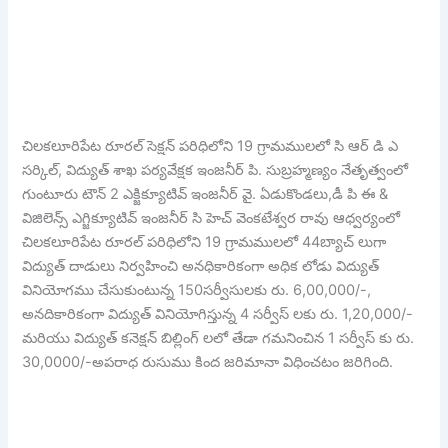
చిలకలూరిపేట రూరల్ సెక్షన్ పరిధిలోని 19 గ్రామములలో సి ఆర్ డి ఎ
సర్కిల్, విద్యుత్ శాఖ పర్యవేక్షక ఇంజనీర్ పి. సుబ్రహ్మణ్యం నేతృత్వంలో
గుంటూరు టౌన్ 2 ఎక్జిక్యూటివ్ ఇంజనీర్ వై. ఏడుకొండలు,డీ పి ఈ &
విజిలెన్స్ ఎగ్జిక్యూటివ్ ఇంజనీర్ సి హెచ్ వెంకటేశ్వర రావు ఆధ్వర్యంలో
చిలకలూరిపేట రూరల్ పరిధిలోని 19 గ్రామములలో 44బ్యాచ్ లుగా
విద్యుత్ దాడులు నిర్వహించి అనధికారికంగా అధిక లోడు విద్యుత్
వినియోగము చేసుకుంటున్న 150సర్వీసులకు రు. 6,00,000/-,
అనదికారికంగా విద్యుత్ వినియోగిస్తున్న 4 సర్వీస్ లకు రు. 1,20,000/-
మరియు విద్యుత్ కనెక్షన్ బిల్లింగ్ లలో తేడా గమనించిన 1 సర్వీస్ కు రు.
30,0000/-అపరాధ రుసుము కింద జరిమానా విధించటం జరిగింది.