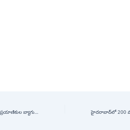
కరీంనగర్ బస్టాండ్‌లో ప్రయాణికుల బ్యాగులు దొంగిలిస్తున్న వ్యక్తి