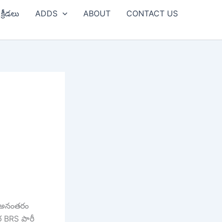
క్రీడలు
ADDS
ABOUT
CONTACT US
న అనంతరం
ర BRS పార్టీ