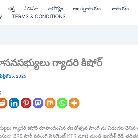
భక్తి
సినిమా
ఆరోగ్యం
అంతర్జాతీయం
జాతీయం
y
TERMS & CONDITIONS
ాసనసభ్యులు గ్యాదరి కిషోర్
ఏప్రిల్ 25, 2025
S
యులు గ్యాదరి కిషోర్ రూపొందించిన రజతోత్సవ సాంగ్ ను విడుదల చేసి
్తున్న BRS పార్టీ వర్కింగ్ ప్రెసిడెంట్ KTR మాజీ మంత్రి జగదీశ్ రెడ్డి తదిత