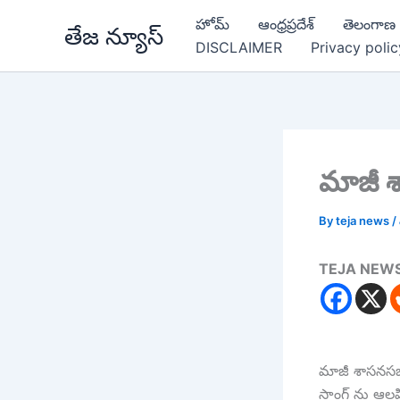
Skip
హోమ్
ఆంధ్రప్రదేశ్
తెలంగాణ
తేజ న్యూస్
to
DISCLAIMER
Privacy polic
content
మాజీ శ
By
teja news
/
TEJA NEW
మాజీ శాసనసభ్
సాంగ్ ను ఆలపిస