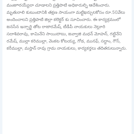
మంజూరయ్యేలా చూడాలని ప్రత్తిపాటి అధికారుల్ని ఆదేశించారు.
మృతురాలి కుటుంబానికి తక్షణ సాయంగా మట్టిఖర్చులకోసం రూ.50వేలు
అందించాలని ప్రత్తిపాటి జిల్లా కలెక్టర్ కు సూచించారు. ఈ కార్యక్రమంలో
జనసేన ఇన్చార్జి తోట రాజారమేష్, టీడీపీ నాయకులు నెల్లూరి
సదాశివరావు, కామినేని సాయిబాబు, జవ్వాజి మధన్ మోహన్, గట్టినేని
రమేష్, ముల్లా కరిముల్లా, వెంకట కోటయ్య, గోడ, మునఫ్, సద్దాం, గౌస్,
కరీముల్లా, మస్తాన్ రావు గ్రామ నాయకులు, కార్యకర్తలు తదితరులున్నారు.