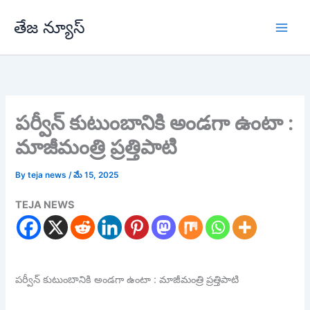
Skip
తేజ న్యూస్
to
content
పర్వీన్ కుటుంబానికి అండగా ఉంటా :
మాజీమంత్రి ప్రత్తిపాటి
By
teja news
/
మే 15, 2025
TEJA NEWS
పర్వీన్ కుటుంబానికి అండగా ఉంటా : మాజీమంత్రి ప్రత్తిపాటి