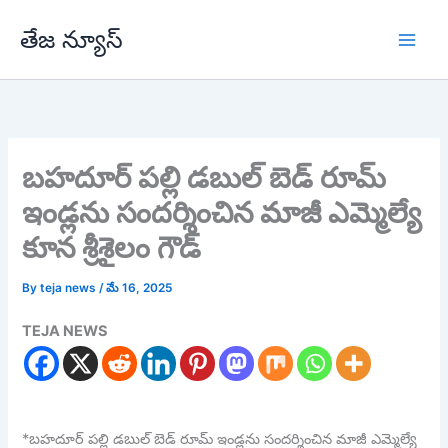
Skip
తేజ న్యూస్
to
content
బహదూర్ పల్లి డబుల్ బెడ్ రూమ్
ఇండ్లను సందర్శించిన మాజీ ఎమ్మెల్యే
కూన శ్రీశైలం గౌడ్
By
teja news
/
మే 16, 2025
TEJA NEWS
*బహదూర్ పల్లి డబుల్ బెడ్ రూమ్ ఇండ్లను సందర్శించిన మాజీ ఎమ్మెల్యే