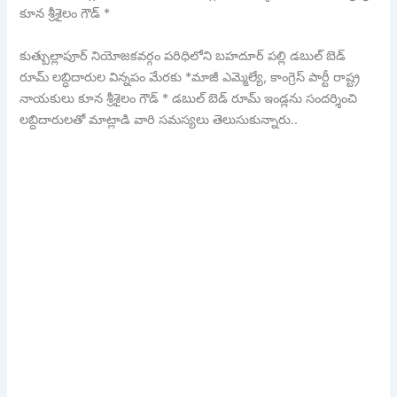
కూన శ్రీశైలం గౌడ్ *
కుత్బుల్లాపూర్ నియోజకవర్గం పరిధిలోని బహదూర్ పల్లి డబుల్ బెడ్
రూమ్ లబ్ధిదారుల విన్నపం మేరకు *మాజీ ఎమ్మెల్యే, కాంగ్రెస్ పార్టీ రాష్ట్ర
నాయకులు కూన శ్రీశైలం గౌడ్ * డబుల్ బెడ్ రూమ్ ఇండ్లను సందర్శించి
లబ్దిదారులతో మాట్లాడి వారి సమస్యలు తెలుసుకున్నారు..