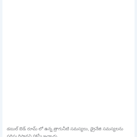
డబుల్ బెడ్ రూమ్ లో ఉన్న త్రాగునీటి సమస్యలు, డ్రైనేజి సమస్యలను
పరిష్కరిస్తానని హామీ ఇచ్చారు..