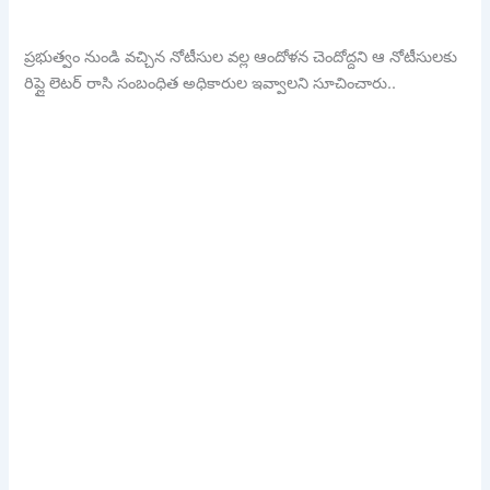
ప్రభుత్వం నుండి వచ్చిన నోటీసుల వల్ల ఆందోళన చెందోద్దని ఆ నోటీసులకు
రిప్లై లెటర్ రాసి సంబంధిత అధికారుల ఇవ్వాలని సూచించారు..