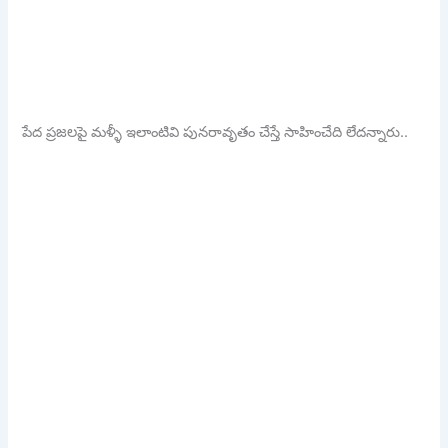
పేద ప్రజలపై మళ్ళీ ఇలాంటివి పునరావృతం చేస్తే సాహించేది లేదన్నారు..