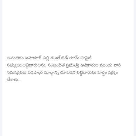
అనంతరం బహదూర్ పల్లి డబల్ బెడ్ రూమ్ సొసైటీ
సభ్యులు,లబ్దిదారులను, సంబంధిత ప్రభుత్వ అధికారుల ముందు వారి
సమస్యలకు పరిష్కార మార్గాన్ని చూపరని లబ్దిదారులు హర్షం వ్యక్తం
చేశారు..