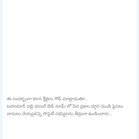
ఈ సందర్భంగా కూన శ్రీశైలం గౌడ్ మాట్లాడుతూ..
బహుదూర్ పల్లి డబుల్ బెడ్ రూమ్ లో పేద ప్రజల దగ్గర నుండి పైసలు
వాసులు చెయ్యడన్ని సొసైటీ సభ్యులను తీవ్రంగా ఖండించారు..