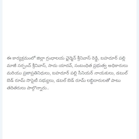
ఈ కార్యక్రమంలో జిల్లా గ్రంధాలయ ఛైర్మెన్ శ్రీనివాస్ రెడ్డి, బహదూర్ పల్లి
మాజీ సర్పంచ్ శ్రీనివాస్, సాదు యాదవ్, సంబంధిత ప్రభుత్వ అధికారులు
మరియు ప్రజాప్రతినిధులు, బహదూర్ పల్లి సీనియర్ నాయకులు, డబుల్
బెడ్ రూమ్ సొసైటీ సభ్యులు, డబల్ బెడ్ రూమ్ లబ్ధిదారులతో పాటు
తదితరులు పాల్గొన్నారు..