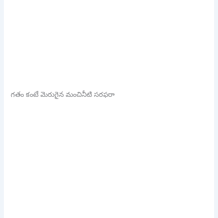
గతం కంటే మెరుగైన మంచినీటి సరఫరా