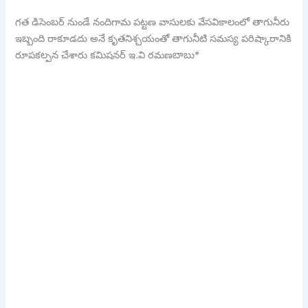
గత డిసెంబర్ నుండే నందిగామ పట్టణ వాసులకు వేసవికాలంలో తాగునీరు
ఇబ్బంది రాకూడదు అనే కృతనిశ్చయంతో తాగునీటి సమస్య పరిష్కారానికి
రూపకల్పన చేశారు కమిషనర్ ఇ.వి రమణబాబు*