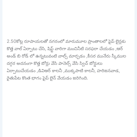
2.50కోట్ల రూపాయలతో నగరంలో మారుమూల ప్రాంతాలలో పైప్ లైన్లకు
కొత్త వాల్ ఏర్పాటు చేసి, షిఫ్ట్ వారిగా మంచినీటి సరఫరా చేయడం ,ఆర్
అండ్ బి రోడ్ లో ఉన్నటువంటి వాల్స్ మార్చడం ,కీసర మునేరు స్కీముల
దగ్గర అదనంగా కొత్త బోర్లు వేసి పానెల్స్ వేసి స్విచ్ బోర్డులు
ఏర్పాటుచేయడం ,డివిఆర్ కాలనీ ,ముక్కపాటి కాలనీ, హరిజనవాడ,
రైతుపేట కొంత భాగం పైప్ లైన్ వేయడం జరిగింది.