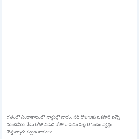
గతంలో ఎండాకాలంలో వార్డుల్లో వారం, పది రోజులకు ఒకసారి వచ్చే
మంచినీరు నేడు రోజు విడిచి రోజు రావడం పట్ల ఆనందం వ్యక్తం
చేస్తున్నారు పట్టణ వాసులు….