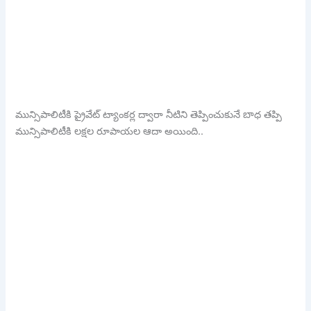
మున్సిపాలిటీకి ప్రైవేట్ ట్యాంకర్ల ద్వారా నీటిని తెప్పించుకునే బాధ తప్పి
మున్సిపాలిటీకి లక్షల రూపాయల ఆదా అయింది..