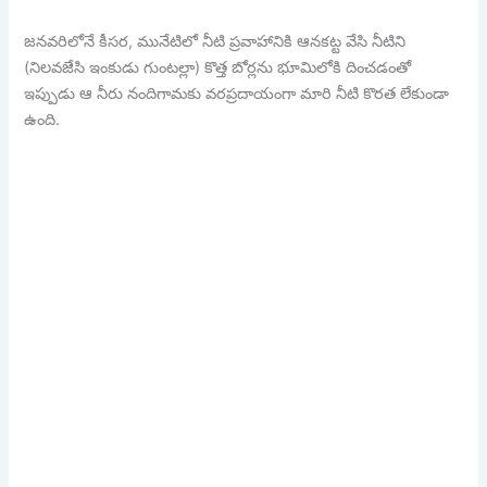
జనవరిలోనే కీసర, మునేటిలో నీటి ప్రవాహానికి ఆనకట్ట వేసి నీటిని
(నిలవజేసి ఇంకుడు గుంటల్లా) కొత్త బోర్లను భూమిలోకి దించడంతో
ఇప్పుడు ఆ నీరు నందిగామకు వరప్రదాయంగా మారి నీటి కొరత లేకుండా
ఉంది.