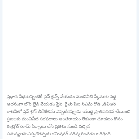
ప్రధాన వీధులన్నింటికీ పైప్ లైన్స్ వేయడం మంచినీటి స్కీముల వద్ద
అదనంగా బోర్ లైన్ వేయడం పైప్, రైతు పేట సిఎమ్ రోడ్ ,డివిఆర్
కాలనీలో ప్తెప్ లైన్ లీకేజీలను ఎప్పటికప్పుడు యుద్ధ ప్రాతిపదికన చేయించి
ప్రజలకు మంచినీటి సరఫరాలు అంతరాయం లేకుండా చూడటం కోసం
కంట్రోల్ రూమ్ ఏర్పాటు చేసి ప్రజలు నుండి వచ్చిన
సమస్యలనుఎప్పటికప్పడు కమిషనర్ పరిష్కరించడం జరిగింది.