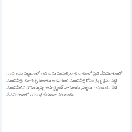
నందిగామ పట్టణంలో గత ఐదు సంవత్సరాల కాలంలో ప్రతి వేసవికాలంలో
మంచినీళ్లు భూగర్భ జలాలు అడుగంటి మంచినీళ్ల కోసం ట్రాక్టర్లను పెట్టి
మంచినీటిని కొనుక్కున్న అపార్ట్మెంట్ వాసులకు ,పట్టణ ఁపజలకు నేటి
వేసవికాలంలో ఆ బాధ లేకుండా పోయింది.