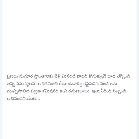
ప్రజలు సుదూర ప్రాంతాలకు వెళ్లి మినరల్ వాటర్ కొనుక్కునే బాధ తప్పింది
ఇన్ని సమస్యలను అధిగమించి రేయింబవళ్ళు కష్ణపడిన నందిగామ
మున్సిపాలిటీ పట్టణ కమిషనర్ ఇ.వి రమణబాబు, ఇంజనీరింగ్ సిబ్బంది
అభినందనీయులు..