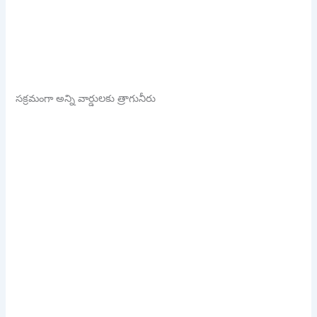
సక్రమంగా అన్ని వార్డులకు త్రాగునీరు