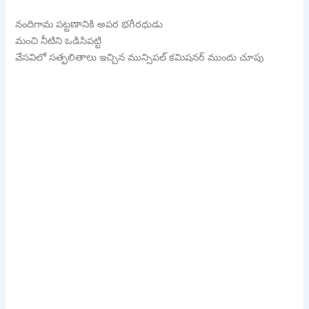
నందిగామ పట్టణానికి అపర భగీరధుడు
మంచి నీటిని ఒడిసిపట్టి
వేసవిలో సత్ఫలితాలు ఇచ్చిన మున్సిపల్ కమిషనర్ ముందు చూపు