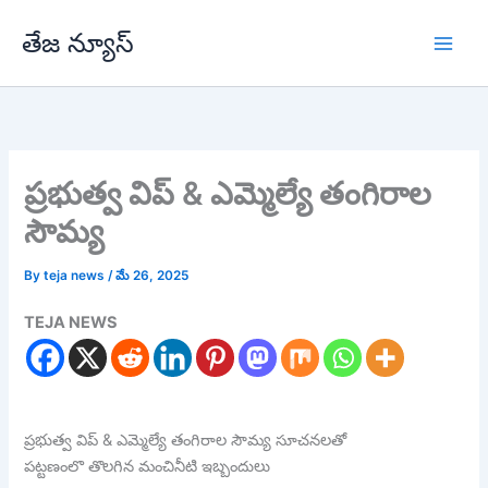
Skip
తేజ న్యూస్
to
content
ప్రభుత్వ విప్ & ఎమ్మెల్యే తంగిరాల
సౌమ్య
By
teja news
/
మే 26, 2025
TEJA NEWS
ప్రభుత్వ విప్ & ఎమ్మెల్యే తంగిరాల సౌమ్య సూచనలతో
పట్టణంలొ తొలగిన మంచినీటి ఇబ్బందులు