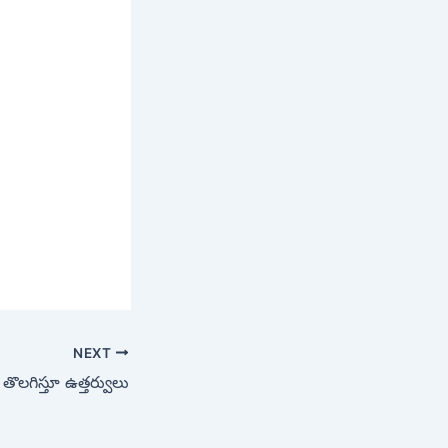
NEXT
తొలగిస్తూ ఉత్తర్వులు