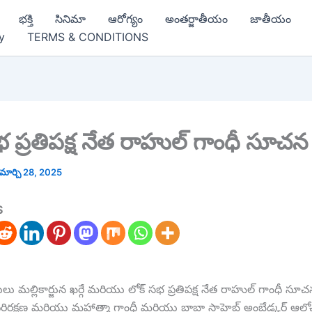
భక్తి
సినిమా
ఆరోగ్యం
అంతర్జాతీయం
జాతీయం
y
TERMS & CONDITIONS
భ ప్రతిపక్ష నేత రాహుల్ గాంధీ సూచన
మార్చి 28, 2025
S
యక్షులు మల్లికార్జున ఖర్గే మరియు లోక్ సభ ప్రతిపక్ష నేత రాహుల్ గాంధీ స
 పరిరక్షణ మరియు మహాత్మా గాంధీ మరియు బాబా సాహెబ్ అంబేడ్కర్ ఆల