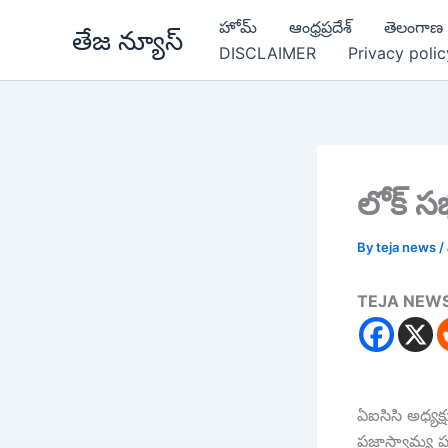
Skip
హోమ్
ఆంధ్రప్రదేశ్
తెలంగాణ
తేజ న్యూస్
to
DISCLAIMER
Privacy polic
content
లోక్ స
By
teja news
/
TEJA NEW
ఏ‌ఐ‌సి‌సి అధ్
ప్రజాస్వామ్య