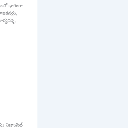
రమంలో భాగంగా
యోజకవర్గం,
ార్యదర్శి,
ియు నిజాంపేట్