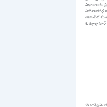
విధానాలను ప్ర
నియోజకవర్గ ఇం
నిజాంపేట్ మున్స
కుత్బుల్లాపూర్
ఈ కార్యక్రమంల