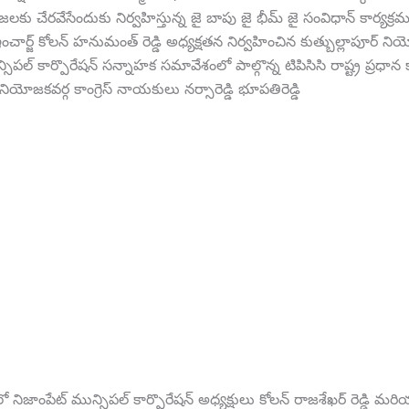
జలకు చేరవేసేందుకు నిర్వహిస్తున్న జై బాపు జై భీమ్ జై సంవిధాన్ కార్యక్
చార్జ్ కోలన్ హనుమంత్ రెడ్డి అధ్యక్షతన నిర్వహించిన కుత్బుల్లాపూర్ ని
ిపల్ కార్పొరేషన్ సన్నాహక సమావేశంలో పాల్గొన్న టి‌పి‌సి‌సి రాష్ట్ర ప్రధాన క
 నియోజకవర్గ కాంగ్రెస్ నాయకులు నర్సారెడ్డి భూపతిరెడ్డి
ో నిజాంపేట్ మున్సిపల్ కార్పొరేషన్ అధ్యక్షులు కోలన్ రాజశేఖర్ రెడ్డి మర