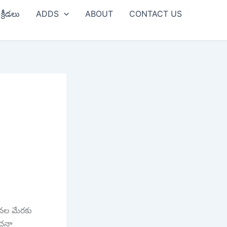
క్రీడలు
ADDS
ABOUT
CONTACT US
ూచనల మేరకు
ోచనా