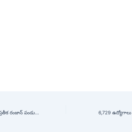
మత సామరస్యానికి ప్రతీక రంజాన్ పండుగ……
6,729 ఉద్యోగాలు 