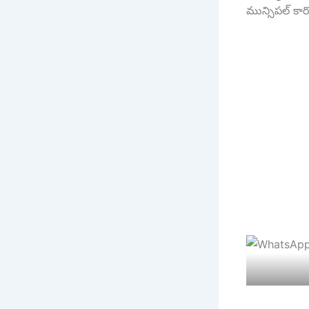
మున్సిపల్ కా