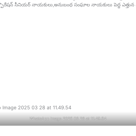
ర్పొరేషన్ సీనియర్ నాయకులు,అనుబంధ సంఘాల నాయకులు పెద్ద ఎత్తున పా
WhatsApp Image 2025 03 28 at 11.49.54