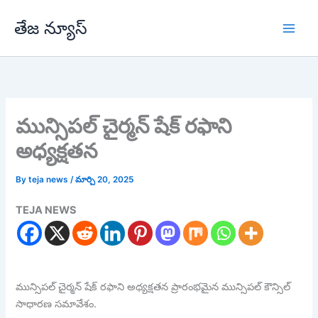
Skip
తేజ న్యూస్
to
content
మున్సిపల్ చైర్మన్ షేక్ రఫాని
అధ్యక్షతన
By
teja news
/
మార్చి 20, 2025
TEJA NEWS
మున్సిపల్ చైర్మన్ షేక్ రఫాని అధ్యక్షతన ప్రారంభమైన మున్సిపల్ కౌన్సిల్
సాధారణ సమావేశం.