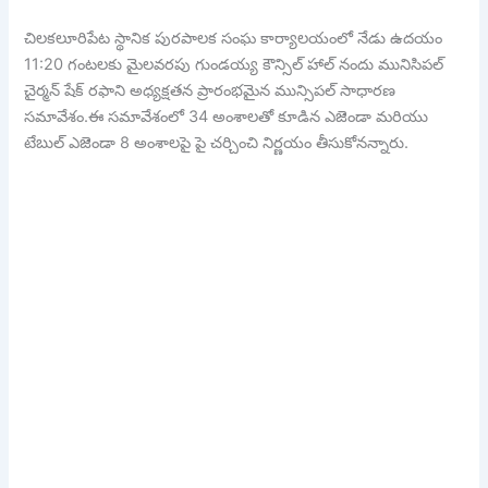
చిలకలూరిపేట స్థానిక పురపాలక సంఘ కార్యాలయంలో నేడు ఉదయం
11:20 గంటలకు మైలవరపు గుండయ్య కౌన్సిల్ హాల్ నందు మునిసిపల్
చైర్మన్ షేక్ రఫాని అధ్యక్షతన ప్రారంభమైన మున్సిపల్ సాధారణ
సమావేశం.ఈ సమావేశంలో 34 అంశాలతో కూడిన ఎజెండా మరియు
టేబుల్ ఎజెండా 8 అంశాలపై పై చర్చించి నిర్ణయం తీసుకోనన్నారు.