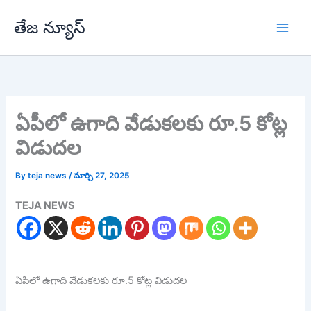
Skip
తేజ న్యూస్
to
content
ఏపీలో ఉగాది వేడుకలకు రూ.5 కోట్ల
విడుదల
By
teja news
/
మార్చి 27, 2025
TEJA NEWS
ఏపీలో ఉగాది వేడుకలకు రూ.5 కోట్ల విడుదల