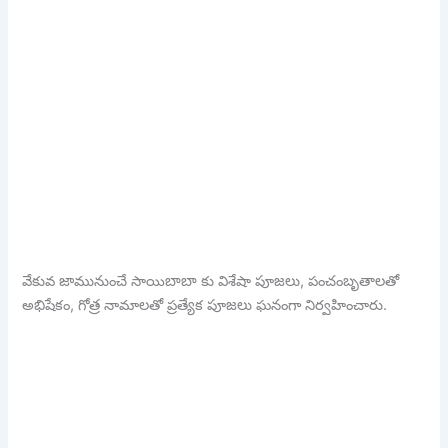
వేకువ జామునుంచే సాయిబాబా కు విశేషా పూజలు, పంచంబృతాలతో
అభిషేకం, గోత్ర నామాలతో ప్రత్యేక పూజలు ఘనంగా నిర్వహించారు.