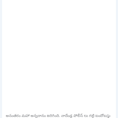
అనంతరం మహా అన్నదానం జరిగింది. నాదేండ్ల పోలీస్ లు గట్టి బందోబస్తు