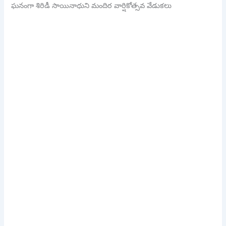
ఘనంగా శిరిడీ సాయినాధుని మందిర వార్షికోత్సవ వేడుకలు