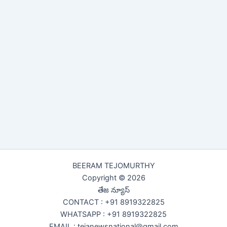
BEERAM TEJOMURTHY
Copyright © 2026
తేజ న్యూస్
CONTACT : +91 8919322825
WHATSAPP : +91 8919322825
EMAIL : tejanewsnational@gmail.com