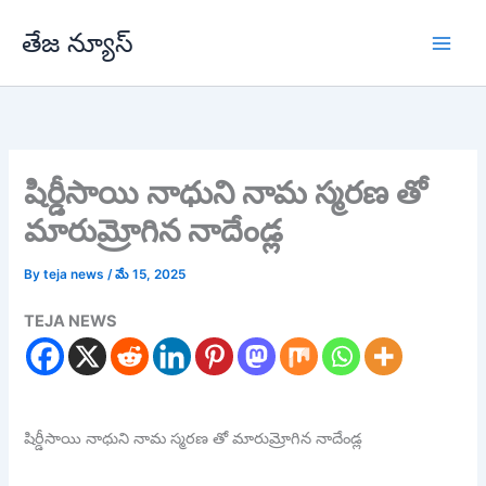
Skip
తేజ న్యూస్
to
content
షిర్డీసాయి నాధుని నామ స్మరణ తో
మారుమ్రోగిన నాదేండ్ల
By
teja news
/
మే 15, 2025
TEJA NEWS
షిర్డీసాయి నాధుని నామ స్మరణ తో మారుమ్రోగిన నాదేండ్ల