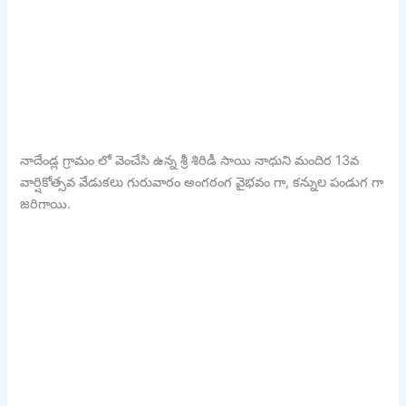
నాదేండ్ల గ్రామం లో వెంచేసి ఉన్న శ్రీ శిరిడీ సాయి నాధుని మందిర 13వ
వార్షికోత్సవ వేడుకలు గురువారం అంగరంగ వైభవం గా, కన్నుల పండుగ గా
జరిగాయి.