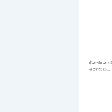
భీమారం మండల 
అధికారులు…