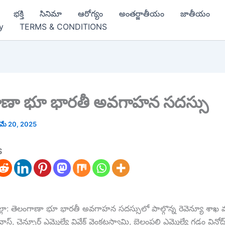
భక్తి
సినిమా
ఆరోగ్యం
అంతర్జాతీయం
జాతీయం
y
TERMS & CONDITIONS
ాణా భూ భారతీ అవగాహన సదస్సు
మే 20, 2025
S
ల్లా: తెలంగాణా భూ భారతీ అవగాహన సదస్సులో పాల్గొన్న రెవెన్యూ శాఖ మ
ివాస్, చెన్నూర్ ఎమ్మెల్యే వివేక్ వెంకటస్వామి, బెల్లంపల్లి ఎమ్మెల్యే గడ్డం వినోద