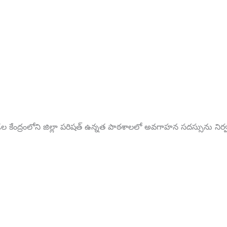
కేంద్రంలోని జిల్లా పరిషత్ ఉన్నత పాఠశాలలో అవగాహన సదస్సును నిర్