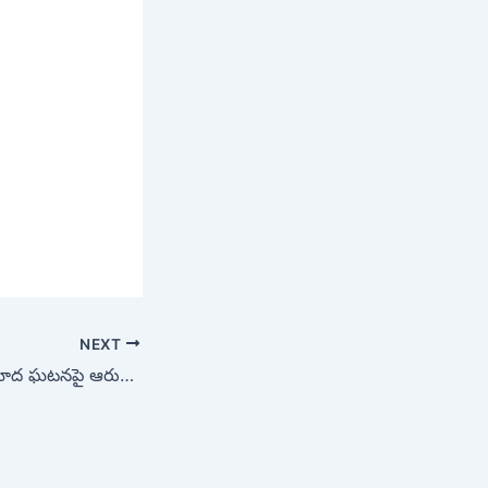
NEXT
గుల్జార్ హౌస్ అగ్నిప్రమాద ఘటనపై ఆరుగురు ఉన్నతాధికారులతో కమిటీ