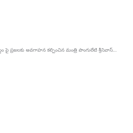
ం పై ప్రజలకు అవగాహన కల్పించిన మంత్రి పొంగులేటి శ్రీనివాస్…