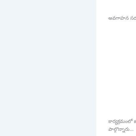
అవగాహన సదస్సు
కార్యక్రమంలో జ
పాల్గొన్నారు…