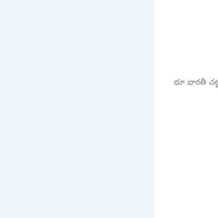
భూ భారతీ చట్ట