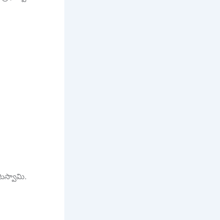
కటస్వామి.