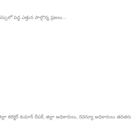
లో పెద్ద ఎత్తున పాల్గొన్న ప్రజలు…
ిల్లా కలెక్టర్ కుమార్ దీపక్, జిల్లా అధికారులు, రెవెన్యూ అధికారులు తదితర