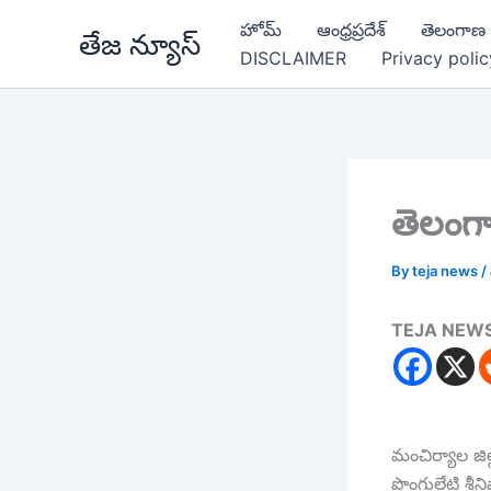
Skip
హోమ్
ఆంధ్రప్రదేశ్
తెలంగాణ
తేజ న్యూస్
to
DISCLAIMER
Privacy polic
content
తెలంగ
By
teja news
/
TEJA NEW
మంచిర్యాల జి
పొంగులేటి శ్రీన