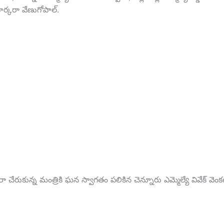
్కరా వేణుగోపాల్.
రా చేరుకున్న మంత్రికి ఘన స్వాగతం పలికిన చెన్నూరు ఎమ్మెల్యే వివేక్ వెం