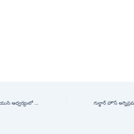
చిలకలూరిపేట ఏఐటియుసి ఆధ్వర్యంలో నిరసన కార్యక్రమం