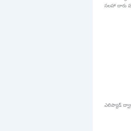
సలహా దారు హర
ఎలిప్యాడ్ ద్వా