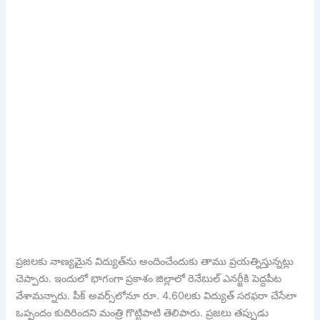
ప్ర‌జ‌ల‌కు నాణ్య‌మైన విద్యుత్‌ను అందించేందుకు తాము ప్ర‌య‌త్నిస్తున్న‌ట్లు
చెప్పారు. ఇందులో భాగంగా ప్ర‌కాశం జిల్లాలో రెనేబుల్ ఎన‌ర్జీకి పెద్ద‌పీట
వేశామ‌న్నారు. పీక్ అవ‌ర్స్‌లోనూ రూ. 4.60ల‌కు విద్యుత్ స‌ర‌ఫ‌రా చేసేలా
ఒప్పందం కుదిరింద‌ని మంత్రి గొట్టిపాటి తెలిపారు. ప్ర‌జ‌లు త‌ప్పుడు