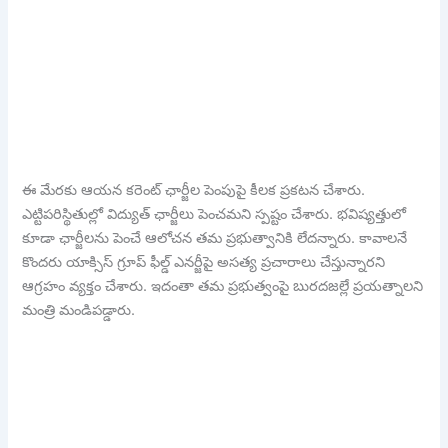
ఈ మేర‌కు ఆయ‌న క‌రెంట్ ఛార్జీల పెంపుపై కీల‌క ప్ర‌క‌ట‌న చేశారు.
ఎట్టిప‌రిస్థితుల్లో విద్యుత్ ఛార్జీలు పెంచ‌మ‌ని స్ప‌ష్టం చేశారు. భ‌విష్య‌త్తులో
కూడా ఛార్జీల‌ను పెంచే ఆలోచ‌న త‌మ ప్ర‌భుత్వానికి లేద‌న్నారు. కావాల‌నే
కొంద‌రు యాక్సిస్ గ్రూప్ ఫీల్డ్ ఎన‌ర్జీపై అస‌త్య ప్ర‌చారాలు చేస్తున్నార‌ని
ఆగ్ర‌హం వ్య‌క్తం చేశారు. ఇదంతా త‌మ ప్ర‌భుత్వంపై బుర‌ద‌జ‌ల్లే ప్ర‌య‌త్నాల‌ని
మంత్రి మండిప‌డ్డారు.