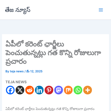
Skip
తేజ న్యూస్
to
content
ఏపీలో క‌రెంట్ ఛార్జీలు
పెంచుతున్న‌ట్లు గ‌త కొన్ని రోజులుగా
ప్ర‌చారం
By
teja news
/
మే 12, 2025
TEJA NEWS
ఏపీలో క‌రెంట్ ఛార్జీలు పెంచుతున్న‌ట్లు గ‌త కొన్ని రోజులుగా ప్ర‌చారం