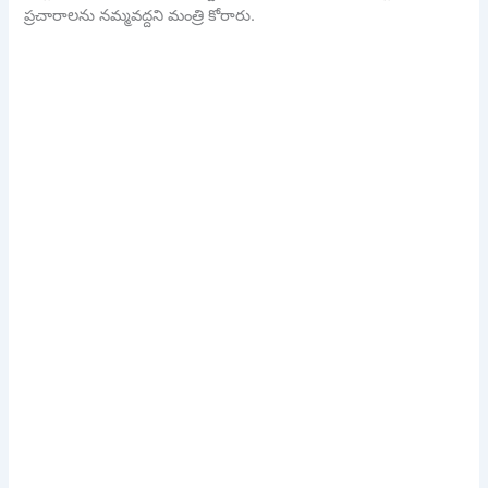
ప్ర‌చారాల‌ను న‌మ్మ‌వ‌ద్ద‌ని మంత్రి కోరారు.