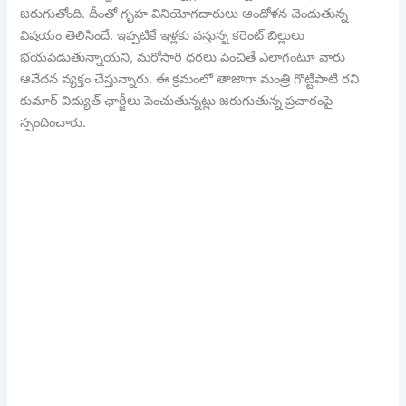
జ‌రుగుతోంది. దీంతో గృహ వినియోగ‌దారులు ఆందోళ‌న చెందుతున్న
విష‌యం తెలిసిందే. ఇప్ప‌టికే ఇళ్ల‌కు వ‌స్తున్న కరెంట్ బిల్లులు
భ‌య‌పెడుతున్నాయ‌ని, మ‌రోసారి ధ‌ర‌లు పెంచితే ఎలాగంటూ వారు
ఆవేద‌న వ్య‌క్తం చేస్తున్నారు. ఈ క్ర‌మంలో తాజాగా మంత్రి గొట్టిపాటి ర‌వి
కుమార్ విద్యుత్ ఛార్జీలు పెంచుతున్న‌ట్లు జ‌రుగుతున్న ప్ర‌చారంపై
స్పందించారు.