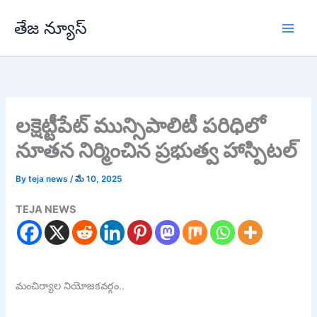
Skip
తేజ న్యూస్
to
content
లక్షెట్టీపేట్ మున్సిపాలిటీ పరిధిలో
నూతన నిర్మించిన ప్రభుత్వ హాస్పిటల్
By
teja news
/
మే 10, 2025
TEJA NEWS
మంచిర్యాల నియోజకవర్గం..