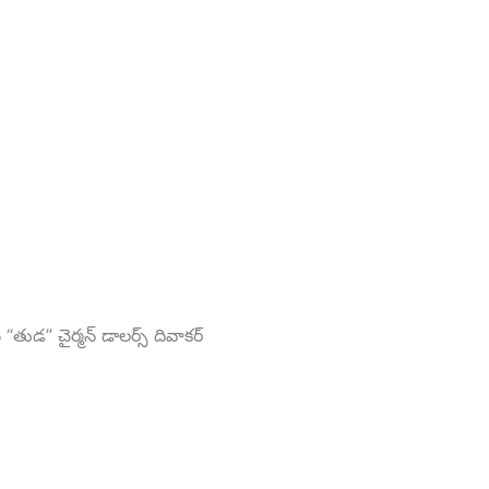
“తుడ” చైర్మన్ డాలర్స్ దివాకర్