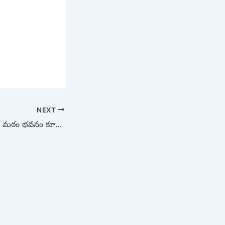
NEXT
కమిటీ ఆమోదం మేరకే మఠం భవనం కూల్చివేత