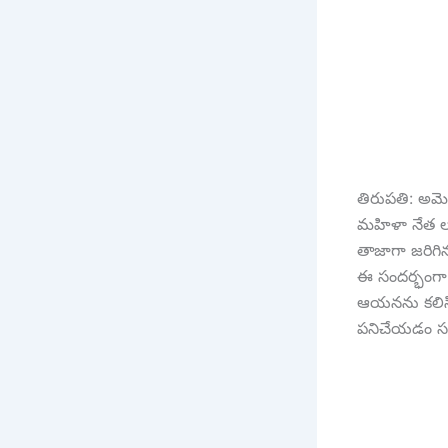
తిరుపతి: అమెర
మహిళా నేత లంక
తాజాగా జరిగిన 
ఈ సందర్భంగా ఆ
ఆయనను కలిసి 
పనిచేయడం సం