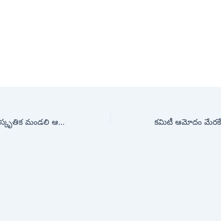
తెలంగాణ భాషా సాంస్కృతిక మండలి ఆధ్వర్యం