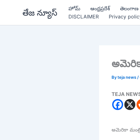
Skip
హోమ్
ఆంధ్రప్రదేశ్
తెలంగాణ
తేజ న్యూస్
to
DISCLAIMER
Privacy polic
content
అమెరిక
By
teja news
/
TEJA NEW
అమెరికా మంత్ర