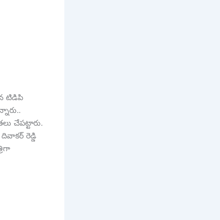
న టిడిపి
్నారు..
తలు చేపట్టారు.
వాకర్ రెడ్డి
ిగా