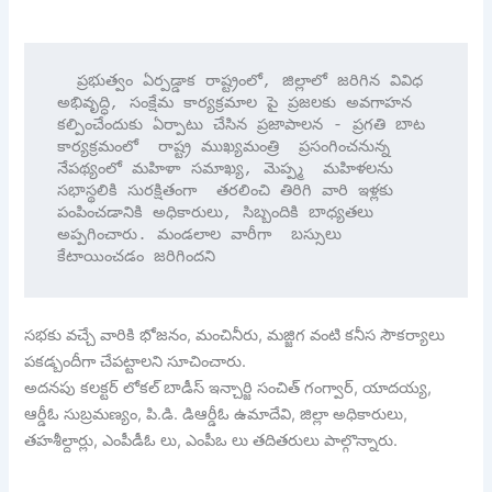
  ప్రభుత్వం ఏర్పడ్డాక రాష్ట్రంలో, జిల్లాలో జరిగిన వివిధ  
అభివృద్ధి, సంక్షేమ కార్యక్రమాల పై ప్రజలకు అవగాహన 
కల్పించేందుకు ఏర్పాటు చేసిన ప్రజాపాలన - ప్రగతి బాట 
కార్యక్రమంలో  రాష్ట్ర ముఖ్యమంత్రి  ప్రసంగించనున్న 
నేపథ్యంలో మహిళా సమాఖ్య, మెప్ప్మ  మహిళలను 
సభాస్థలికి సురక్షితంగా  తరలించి తిరిగి వారి ఇళ్లకు 
పంపించడానికి అధికారులు, సిబ్బందికి బాధ్యతలు 
అప్పగించారు. మండలాల వారీగా  బస్సులు 
కేటాయించడం జరిగిందని  
సభకు వచ్చే వారికి భోజనం, మంచినీరు, మజ్జిగ వంటి కనీస సౌకర్యాలు
పకడ్బందీగా చేపట్టాలని సూచించారు.
అదనపు కలక్టర్ లోకల్ బాడీస్ ఇన్చార్జి సంచిత్ గంగ్వార్, యాదయ్య,
ఆర్డీఓ సుబ్రమణ్యం, పి.డి. డిఆర్డీఓ ఉమాదేవి, జిల్లా అధికారులు,
తహశీల్దార్లు, ఎంపీడీఓ లు, ఎంపీఒ లు తదితరులు పాల్గొన్నారు.