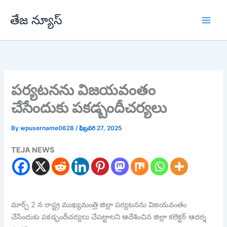
Skip
తేజ న్యూస్
to
content
పర్యటనను విజయవంతం
చేసేందుకు పకడ్బందీచర్యలు
By
wpusername0628
/
ఫిబ్రవరి 27, 2025
TEJA NEWS
మార్చ్ 2 న రాష్ట్ర ముఖ్యమంత్రి జిల్లా పర్యటనను విజయవంతం
చేసేందుకు పకడ్బందీచర్యలు చేపట్టాలని ఆదేశించిన జిల్లా కలెక్టర్ ఆదర్శ