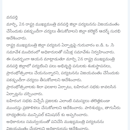
వనపర్తి
మార్చి, 2న రాష్ట్ర ముఖ్యమంత్రి వనపర్తి జిల్లా పర్యటనను విజయవంతం
చేసేందుకు పకడ్బందీగా చర్యలు తీసుకోవాలని జిల్లా కలెక్టర్ ఆదర్శ్ సురభి
ఆదేశించారు.
రాష్ట్ర ముఖ్యమంత్రి జిల్లా పర్యటన ఏర్పాట్లపై గురువారం ఐ.డి. ఒ .సి
సమావేశ మందిరంలో అధికారులతో సమీక్ష సమావేశం నిర్వహించారు.
ఈ సందర్భంగా ఆయన మాట్లాడుతూ మార్చి 2న రాష్ట్ర ముఖ్యమంత్రి
వనపర్తి జిల్లాలో పర్యటించి పలు అభివృద్ధి పనులకు శంకుస్థాపనలు,
ప్రారంభోత్సవాలు చేయనున్నారని, పర్యటనను విజయవంతం చేసేందుకు
పకడ్బందీగా చర్యలు తీసుకోవాలని ఆదేశించారు.
ప్రారంభోత్సవాలకు శిలా ఫలకాల ఏర్పాటు, బహిరంగ సభకు కావలసిన
ఏర్పాట్లను చర్చించారు.
బహిరంగ సభకు విచ్చేసే ప్రజలకు ఎలాంటి సమస్యలు తలెత్తకుండా
ముందస్తు ప్రణాళికలు చేసుకోవాలని ఆదేశించారు. పారిశుధ్యం, తాగునీరు
బాధ్యతలను మున్సిపల్ కమిషనర్ కు అప్పగించారు.
అధికారులు సమన్వయంతో పనిచేసి ముఖ్యమంత్రి పర్యటనను
విజయవంతం చేయాలని అధికారులను ఆదేశించారు.