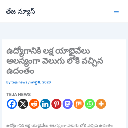
Skip
తేజ న్యూస్
to
content
ఉద్యోగానికి లక్ష యాభైవేలు
ఆలస్యంగా వెలుగు లోకి వచ్చిన
ఉదంతం
By
teja news
/
జూలై 8, 2026
TEJA NEWS
ఉద్యోగానికి లక్ష యాభైవేలు ఆలస్యంగా వెలుగు లోకి వచ్చిన ఉదంతం