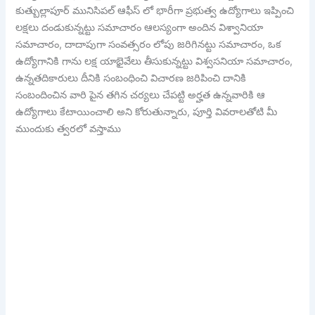
కుత్బుల్లాపూర్ మునిసిపల్ ఆఫీస్ లో భారీగా ప్రభుత్వ ఉద్యోగాలు ఇప్పించి
లక్షలు దండుకున్నట్టు సమాచారం ఆలస్యంగా అందిన విశ్వానియా
సమాచారం, దాదాపుగా సంవత్సరం లోపు జరిగినట్టు సమాచారం, ఒక
ఉద్యోగానికి గాను లక్ష యాభైవేలు తీసుకున్నట్టు విశ్వసనియా సమాచారం,
ఉన్నతదికారులు దీనికి సంబంధించి విచారణ జరిపించి దానికి
సంబందించిన వారి పైన తగిన చర్యలు చేపట్టి అర్హత ఉన్నవారికి ఆ
ఉద్యోగాలు కేటాయించాలి అని కోరుతున్నారు, పూర్తి వివరాలతోటి మీ
ముందుకు త్వరలో వస్తాము