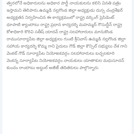
త్వరలోనే అధికారులను అధికార పార్టీ నాయకులను కలిసి వినతి పత్రం
ఇస్తామని తెలిపారు.ఉమ్మడి నల్లగొండ జిల్లా అధ్యక్షుడు దుస్స చంద్రశేఖర్
అధ్యక్షతన నిర్వహించిన ఈ కార్యక్రమంలో రాష్ట్ర వర్కింగ్ ప్రెసిడెంట్
ధూపాటి శ్యాంబాబు రాష్ట్ర ప్రధాన కార్యదర్శి మహమ్మద్ గౌసుద్దీన్ రాష్ట్ర
కోశాధికారి కొరివి సతీష్ యాదవ్ రాష్ట్ర సలహాదారులు మానుకొండ
రాముసూర్యాపేట జిల్లా అధ్యక్షులు గుంటి శ్రీనివాస్ ఉమ్మడి నల్లగొండ జిల్లా
సహాయ కార్యదర్శి కొమ్మ గాని సైదులు గౌడ్ జిల్లా కౌన్సిల్ సభ్యులు దేశ గాని
వెంకట్ గౌడ్ సూర్యాపేట నియోజకవర్గం సలహాదారులు బచ్చలకూరి
వెంకన్న సూర్యాపేట నియోజకవర్గం నాయకులు యాతాకుల మధుసూదన్
కుంచం రాంబాబు అబ్దుల్ అజీజ్ తదితరులు పాల్గొన్నారు