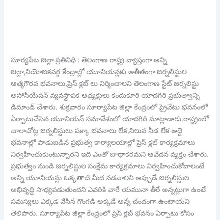
సూర్యపేట జిల్లా ప్రతినిధి : తెలంగాణ రాష్ట్ర వ్యాప్తంగా అన్ని
జిల్లా,నియోజకవర్గ కేంద్రాల్లో యూనియన్లకు అతీతంగా జర్నలిస్టుల
ఆత్మగౌరవ భవనాలు,ప్రెస్ క్లబ్ లు నిర్మించాలని తెలంగాణ స్టేట్ జర్నలిస్టు
అసోసియేషన్ వ్యవస్థాపక అధ్యక్షులు కందుకూరి యాదగిరి ప్రభుత్వాన్ని
డిమాండ్ చేశారు. శుక్రవారం సూర్యాపేట జిల్లా కేంద్రంలో ప్రైవేటు భవనంలో
ఏర్పాటుచేసిన యూనియన్ సమావేశంలో యాదగిరి మాట్లాడారు.రాష్ట్రంలో
చాలాచోట్ల జర్నలిస్టులు పక్కా భవనాలు లేక,నిలువ నీడ లేక అద్దె
భవనాల్లో పాడుబడిన ప్రభుత్వ కార్యాలయాల్లో ప్రెస్ క్లబ్ కార్యక్రమాలు
నిర్వహించుకుంటున్నారని ఇది ఎంతో బాధాకరమని ఆవేదన వ్యక్తం చేశారు.
ప్రభుత్వం నుండి జర్నలిస్టుల సంక్షేమ కార్యక్రమాలు నిర్వహించుకోవాలంటే
అన్ని యూనియన్లు ఒక్కతాటి మీద నడవాలని అప్పుడే జర్నలిస్టుల
అభివృద్ధి సాధ్యపడుతుందని ఎవరికి వారే యమునా తీరే అన్నట్లుగా ఉంటే
సమస్యలు ఎక్కడ వేసిన గొంగడి అక్కడే అన్న చందంగా ఉంటాయని
తెలిపారు. సూర్యాపేట జిల్లా కేంద్రంలో ప్రెస్ క్లబ్ భవనం ఏర్పాటు కోసం