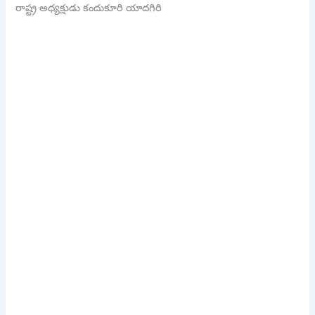
రాష్ట్ర అధ్యక్షుడు కందుకూరి యాదగిరి