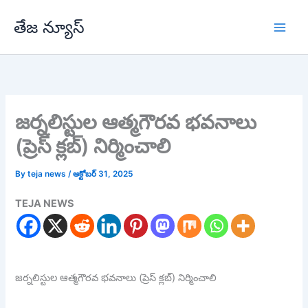
Skip
తేజ న్యూస్
to
content
జర్నలిస్టుల ఆత్మగౌరవ భవనాలు
(ప్రెస్ క్లబ్) నిర్మించాలి
By
teja news
/
అక్టోబర్ 31, 2025
TEJA NEWS
జర్నలిస్టుల ఆత్మగౌరవ భవనాలు (ప్రెస్ క్లబ్) నిర్మించాలి