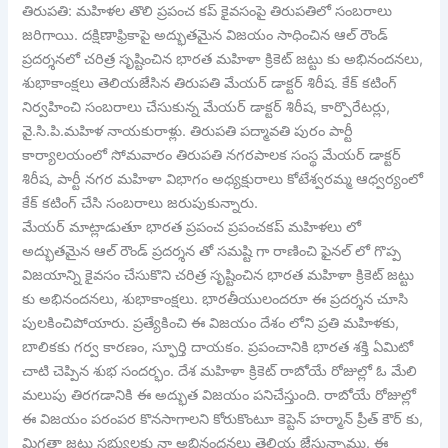
తిరుపతి: మహిళల తొలి ప్రపంచ కప్ కైవసంపై తిరుపతిలో సంబరాలు
జరిగాయి. దక్షిణాఫ్రికాపై అద్భుతమైన విజయం సాధించిన ఆల్ రౌండ్
ప్రదర్శనలో చరిత్ర సృష్టించిన భారత మహిళా క్రికెట్ జట్టు కు అభినందనలు,
శుభాకాంక్షలు తెలియజేసిన తిరుపతి మేయర్ డాక్టర్ శిరీష. కేక్ కటింగ్
నిర్వహించి సంబరాలు చేసుకున్న మేయర్ డాక్టర్ శిరీష, కార్పొరేటర్లు,
వై.సి.పి.మహిళ నాయకురాళ్లు. తిరుపతి పద్మావతి పురం పార్టీ
కార్యాలయంలో సోమవారం తిరుపతి నగరపాలక సంస్థ మేయర్ డాక్టర్
శిరీష, పార్టీ నగర మహిళా విభాగం అధ్యక్షురాలు కోటేశ్వరమ్మ ఆధ్వర్యంలో
కేక్ కటింగ్ చేసి సంబరాలు జరుపుకున్నారు.
మేయర్ మాట్లాడుతూ భారత ప్రపంచ ప్రపంచకప్ మహిళలు లో
అద్భుతమైన ఆల్ రౌండ్ ప్రదర్శన తో సమష్టి గా రాణించి ఫైనల్ లో గొప్ప
విజయాన్ని కైవసం చేసుకొని చరిత్ర సృష్టించిన భారత మహిళా క్రికెట్ జట్టు
కు అభినందనలు, శుభాకాంక్షలు. భారతీయులందరూ ఈ ప్రదర్శన చూసి
పులకించిపోయారు. ప్రత్యేకించి ఈ విజయం దేశం లోని ప్రతి మహిళకు,
బాలికకు గర్వ కారణం, స్ఫూర్తి దాయకం. ప్రపంచానికి భారత శక్తి ఏమిటో
చాటి చెప్పిన శుభ సందర్భం. దేశ మహిళా క్రికెట్ రాబోయే రోజుల్లో ఓ మేలి
మలుపు తిరగడానికి ఈ అద్భుత విజయం పనిచేస్తుంది. రాబోయే రోజుల్లో
ఈ విజయం పరంపర కొనసాగాలని కోరుకొంటూ కెప్టెన్ హర్మాన్ ప్రీత్ కౌర్ కు,
మిగతా జట్టు సభ్యులకు నా అభినందనలు తెలియ జేస్తున్నాము. ఈ