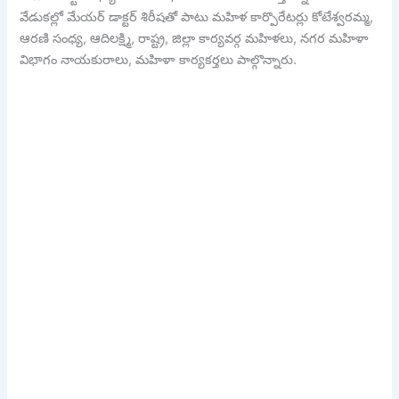
వేడుకల్లో మేయర్ డాక్టర్ శిరీషతో పాటు మహిళ కార్పొరేటర్లు కోటేశ్వరమ్మ,
ఆరణి సంధ్య, ఆదిలక్ష్మి, రాష్ట్ర, జిల్లా కార్యవర్గ మహిళలు, నగర మహిళా
విభాగం నాయకురాలు, మహిళా కార్యకర్తలు పాల్గొన్నారు.