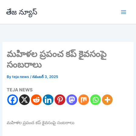
Skip
తేజ న్యూస్
to
content
మహిళల ప్రపంచ కప్ కైవసంపై
సంబరాలు
By
teja news
/
నవంబర్ 3, 2025
TEJA NEWS
మహిళల ప్రపంచ కప్ కైవసంపై సంబరాలు